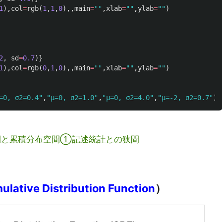
1
),
col
=
rgb
(
1
,
1
,
0
),,
main
=
""
,
xlab
=
""
,
ylab
=
""
)
2
,
sd
=
0.7
)}
1
),
col
=
rgb
(
0
,
1
,
0
),,
main
=
""
,
xlab
=
""
,
ylab
=
""
)
=0, σ2=0.4"
,
"μ=0, σ2=1.0"
,
"μ=0, σ2=4.0"
,
"μ=-2, σ2=0.7"
),
空間と累積分布空間①記述統計との狭間
lative Distribution Function
）