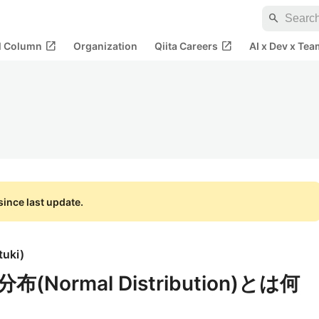
search
open_in_new
open_in_new
al Column
Organization
Qiita Careers
AI x Dev x Tea
ince last update.
tuki
)
ormal Distribution)とは何