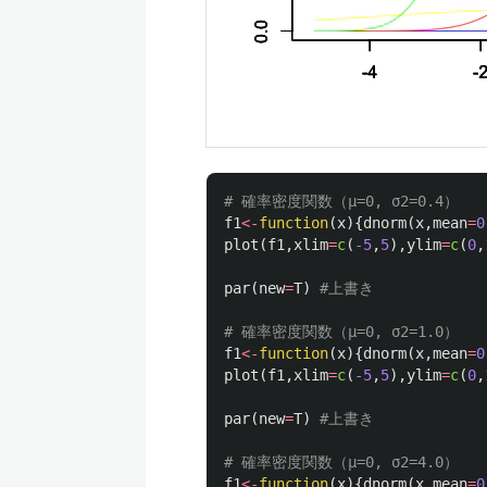
# 確率密度関数（μ=0, σ2=0.4）
f1
<-
function
(
x
){
dnorm
(
x
,
mean
=
0
plot
(
f1
,
xlim
=
c
(
-5
,
5
),
ylim
=
c
(
0
,
par
(
new
=
T
)
#上書き
# 確率密度関数（μ=0, σ2=1.0）
f1
<-
function
(
x
){
dnorm
(
x
,
mean
=
0
plot
(
f1
,
xlim
=
c
(
-5
,
5
),
ylim
=
c
(
0
,
par
(
new
=
T
)
#上書き
# 確率密度関数（μ=0, σ2=4.0）
f1
<-
function
(
x
){
dnorm
(
x
,
mean
=
0