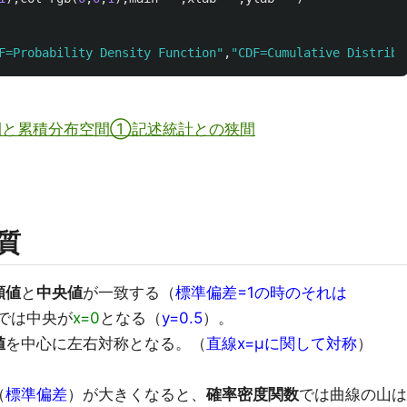
F=Probability Density Function"
,
"CDF=Cumulative Distribu
空間と累積分布空間①記述統計との狭間
質
頻値
と
中央値
が一致する（
標準偏差=1の時のそれは
では中央が
x=0
となる（
y=0.5
）。
値
を中心に左右対称となる。（
直線x=μに関して対称
）
（
標準偏差
）が大きくなると、
確率密度関数
では曲線の山は