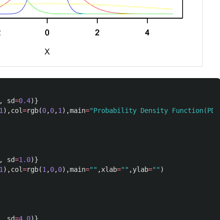
,
sd
=
0.4
)}
1
),
col
=
rgb
(
0
,
0
,
1
),
main
=
"Probability Density Function(PDF
,
sd
=
1.0
)}
1
),
col
=
rgb
(
1
,
0
,
0
),
main
=
""
,
xlab
=
""
,
ylab
=
""
)
,
sd
=
4.0
)}