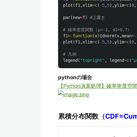
plot
(
f1
,
xlim
=
c
(
-5
,
5
),
ylim
=
c
(
0
,
par
(
new
=
T
)
#上書き 
# 確率密度関数（μ=-2, σ2=0.7）
f1
<-
function
(
x
){
dnorm
(
x
,
mean
=
-
plot
(
f1
,
xlim
=
c
(
-5
,
5
),
ylim
=
c
(
0
,
# 凡例
legend
(
"topright"
,
legend
=
c
(
"μ
pythonの場合
【Pyrhon演算処理】確率密度
累積分布関数（
CDF=Cumu