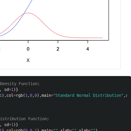
ensity Function）
,
sd
=
1
)}
1
),
col
=
rgb
(
1
,
0
,
0
),
main
=
"Standard Normal Distribution"
,
xl
stribution Function）
,
sd
=
1
)}
1
),
col
=
rgb
(
0
,
0
,
1
),
main
=
""
,
xlab
=
""
,
ylab
=
""
)