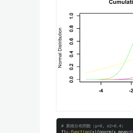
# 累積分布関数（μ=0, σ2=0.4）
f1
<-
function
(
x
){
pnorm
(
x
,
mean
=
0