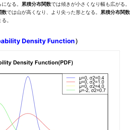
らになる。
累積分布関数
では傾きが小さくなり幅も広がる。
関数
では山が高くなり、より尖った形となる。
累積分布関数
まる。
bility Density Function
）