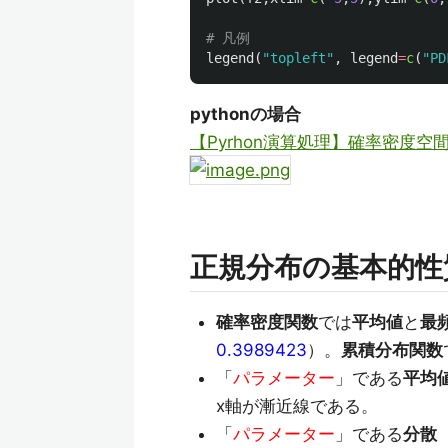
# 凡例
legend
(
"topleft"
,
legend
=
c
(
"PD
pythonの場合
【Pyrhon演算処理】確率密度
正規分布の基本的性
確率密度関数
では
平均値
と
最
0.3989423
）。
累積分布関数
「
パラメーター
」である
平均
x軸が漸近線である。
「
パラメーター
」である
分散