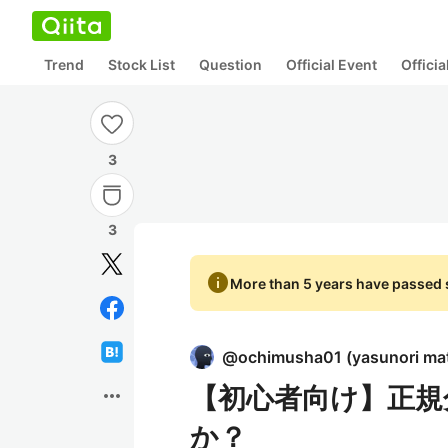
Trend
Stock List
Question
Official Event
Offici
3
3
info
More than 5 years have passed s
@
ochimusha01
(
yasunori ma
【初心者向け】正規分布(N
more_horiz
か？