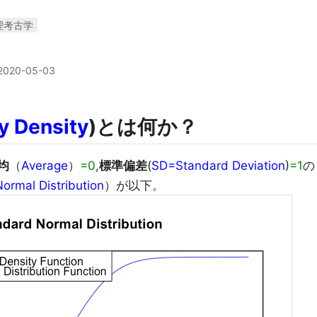
理考古学
2020-05-03
ty Density
)とは何か？
均
（
Average
）
=0
,
標準偏差
(
SD=Standard Deviation
)
=1
の
ormal Distribution
）が以下。