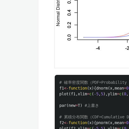
# 確率密度関数（PDF=Probability D
f1
<-
function
(
x
){
dnorm
(
x
,
mean
=
0
plot
(
f1
,
xlim
=
c
(
-5
,
5
),
ylim
=
c
(
0
,
par
(
new
=
T
)
#上書き
# 累積分布関数（CDF=Cumulative Di
f2
<-
function
(
x
){
pnorm
(
x
,
mean
=
0
plot
(
f2
,
xlim
=
c
(
-5
,
5
),
ylim
=
c
(
0
,