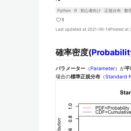
Python
R
初心者向け
正規分布
数
3
Last updated at
2021-06-14
Posted at
確率密度(
Probabili
パラメーター
（
Parameter
）が
平
場合の
標準正規分布
（
Standard N