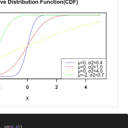
,
sd
=
0.4
)}