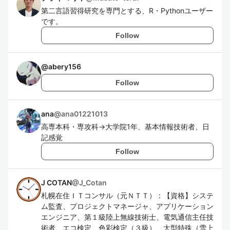
第二言語習得研究を専門とする、R・Pythonユーザー
です。
Follow
@
abery156
Follow
ana
@
ana01221013
高専本科・専攻科→大学院1年、基本情報技術者、日
記感覚
Follow
J COTAN
@
J_Cotan
札幌在住ＩＴコンサル（元ＮＴＴ）：【資格】システ
ム監査、プロジェクトマネージャ、アプリケーション
エンジニア、第１級陸上無線技術士、電気通信主任技
術者、エコ検定、色彩検定（３級）、大型特殊（雪上