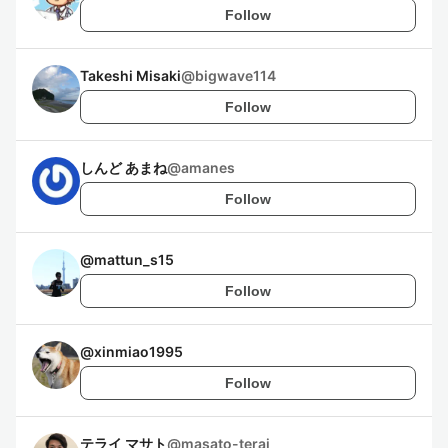
Follow
Takeshi Misaki
@
bigwave114
Follow
しんど あまね
@
amanes
Follow
@
mattun_s15
Follow
@
xinmiao1995
Follow
テライ マサト
@
masato-terai