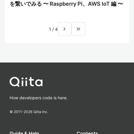
を繋いでみる 〜 Raspberry Pi、AWS IoT 編 〜
navigate_next
keyboard_double_arrow_right
1
/
4
How developers code is here.
© 2011-
2026
Qiita Inc.
Guide & Help
Contents