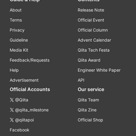
About
Release Note
Terms
Official Event
Privacy
Official Column
Guideline
Advent Calendar
Media Kit
Qiita Tech Festa
Feedback/Requests
Qiita Award
Help
Engineer White Paper
Advertisement
API
Official Accounts
Our service
@Qiita
Qiita Team
@qiita_milestone
Qiita Zine
@qiitapoi
Official Shop
Facebook