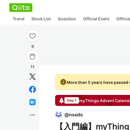
Trend
Stock List
Question
Official Event
Offici
9
11
info
More than 5 years have passed s
myThings
Advent Calend
Day 1
more_horiz
@
nsedo
【入門編】myThing