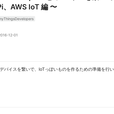
Pi、AWS IoT 編 〜
myThingsDevelopers
2016-12-01
persとデバイスを繋いで、IoTっぽいものを作るための準備を行い