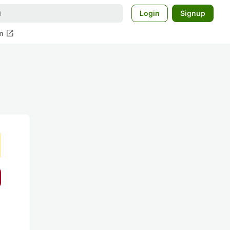
Login
Signup
open_in_new
m