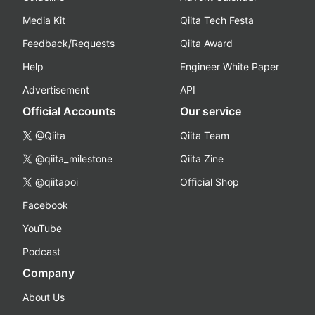
Media Kit
Qiita Tech Festa
Feedback/Requests
Qiita Award
Help
Engineer White Paper
Advertisement
API
Official Accounts
Our service
@Qiita
Qiita Team
@qiita_milestone
Qiita Zine
@qiitapoi
Official Shop
Facebook
YouTube
Podcast
Company
About Us