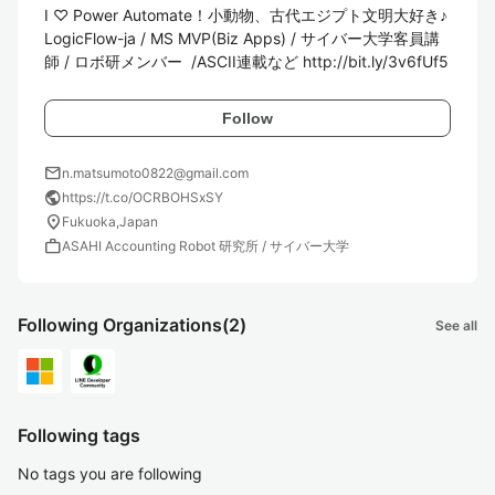
I ♡ Power Automate！小動物、古代エジプト文明大好き♪
LogicFlow-ja / MS MVP(Biz Apps) / サイバー大学客員講
師 / ロボ研メンバー  /ASCII連載など http://bit.ly/3v6fUf5
Follow
mail
n.matsumoto0822@gmail.com
public
https://t.co/OCRBOHSxSY
location_on
Fukuoka,Japan
work
ASAHI Accounting Robot 研究所 / サイバー大学
Following Organizations
(2)
See all
Following tags
No tags you are following