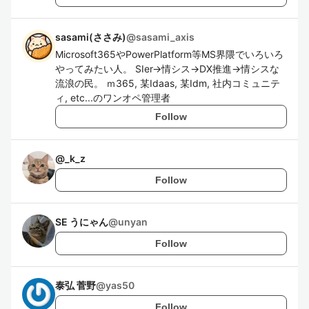
sasami(ささみ)
@
sasami_axis
Microsoft365やPowerPlatform等MS界隈でいろいろ
やってみたい人。 SIer→情シス→DX推進→情シスな
流浪の民。 ｍ365, 某Idaas, 某Idm, 社内コミュニテ
ィ, etc...のワンオペ管理者
Follow
@
_k_z
Follow
SE うにゃん
@
unyan
Follow
泰弘 菅野
@
yas50
Follow