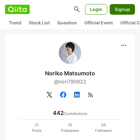
search
Login
Signup
Trend
Stock List
Question
Official Event
Official
more_horiz
Noriko Matsumoto
@nori790822
rss_feed
442
Contributions
21
16
36
Posts
Followees
Followers