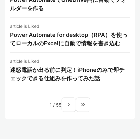
ルダーを作る
article is Liked
Power Automate for desktop（RPA）を使っ
てローカルのExcelに自動で情報を書き込む
article is Liked
迷惑電話か出る前に判定！iPhoneのみで即チ
ェックできる仕組みを作ってみた話
navigate_next
keyboard_double_arrow_right
1
/
55