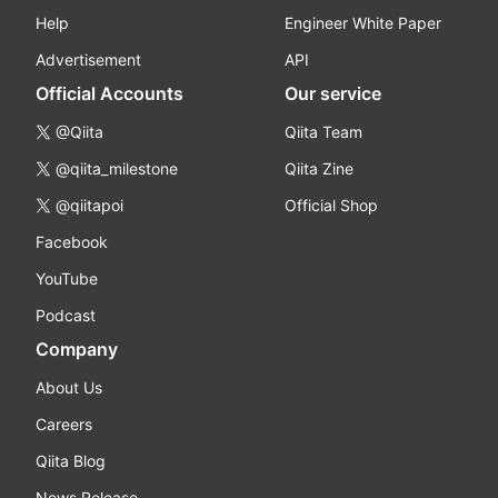
Help
Engineer White Paper
Advertisement
API
Official Accounts
Our service
@Qiita
Qiita Team
@qiita_milestone
Qiita Zine
@qiitapoi
Official Shop
Facebook
YouTube
Podcast
Company
About Us
Careers
Qiita Blog
News Release