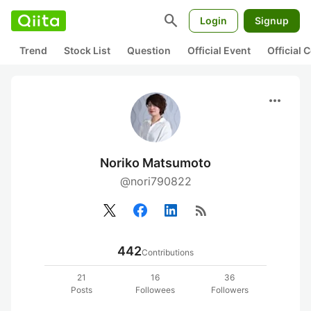
search
Login
Signup
Trend
Stock List
Question
Official Event
Official
more_horiz
Noriko Matsumoto
@nori790822
rss_feed
442
Contributions
21
16
36
Posts
Followees
Followers