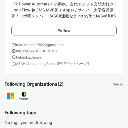
I ♡ Power Automate！小動物、古代エジプト文明大好き♪
LogicFlow-ja / MS MVP(Biz Apps) / サイバー大学客員講
師 / ロボ研メンバー  /ASCII連載など http://bit.ly/3v6fUf5
Follow
mail
n.matsumoto0822@gmail.com
public
https://t.co/OCRBOHSxSY
location_on
Fukuoka,Japan
work
ASAHI Accounting Robot 研究所 / サイバー大学
Following Organizations
(2)
See all
Following tags
No tags you are following