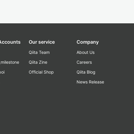
 Accounts
Our service
Company
Qiita Team
About Us
_milestone
Qiita Zine
Careers
poi
Official Shop
Qiita Blog
k
News Release