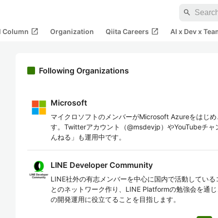
search
open_in_new
open_in_new
al Column
Organization
Qiita Careers
AI x Dev x Tea
Following Organizations
Microsoft
マイクロソフトのメンバーがMicrosoft Azureを
す。Twitterアカウント（@msdevjp）やYouTu
んねる」も運用中です。
LINE Developer Community
LINE社外の有志メンバーを中心に国内で活動している
とのネットワーク作り、LINE Platformの勉強会
の開発運用に役立てることを目指します。