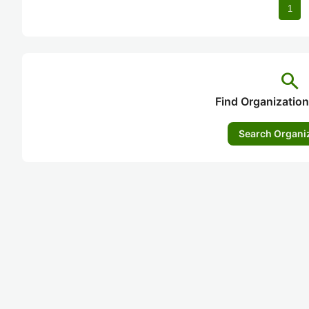
1
search
Find Organization
Search Organi