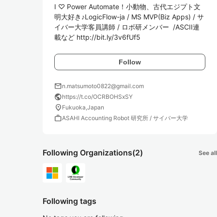
I ♡ Power Automate！小動物、古代エジプト文
明大好き♪LogicFlow-ja / MS MVP(Biz Apps) / サ
イバー大学客員講師 / ロボ研メンバー  /ASCII連
載など http://bit.ly/3v6fUf5
Follow
mail
n.matsumoto0822@gmail.com
public
https://t.co/OCRBOHSxSY
location_on
Fukuoka,Japan
work
ASAHI Accounting Robot 研究所 / サイバー大学
Following Organizations
(2)
See all
Following tags