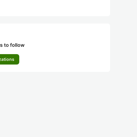
s to follow
zations