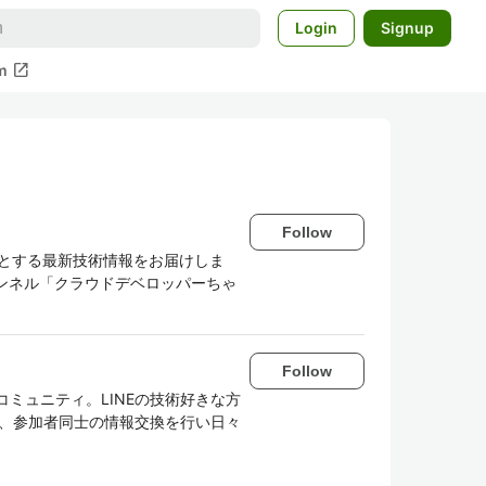
Login
Signup
open_in_new
m
Follow
はじめとする最新技術情報をお届けしま
beチャンネル「クラウドデベロッパーちゃ
Follow
コミュニティ。LINEの技術好きな方
を通じ、参加者同士の情報交換を行い日々