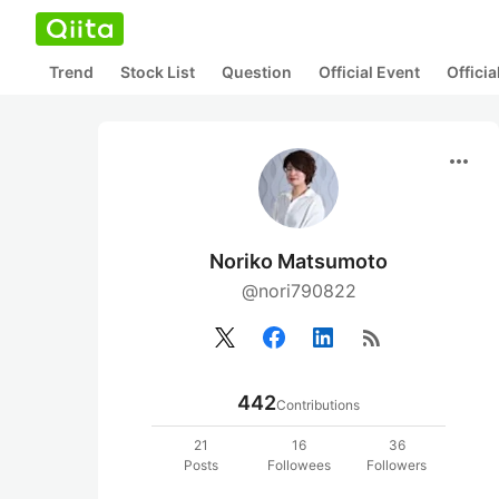
Trend
Stock List
Question
Official Event
Offici
more_horiz
Noriko Matsumoto
@nori790822
rss_feed
442
Contributions
21
16
36
Posts
Followees
Followers