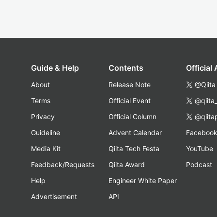
Guide & Help
Contents
Official
About
Release Note
@Qiita
Terms
Official Event
@qiita
Privacy
Official Column
@qiita
Guideline
Advent Calendar
Faceboo
Media Kit
Qiita Tech Festa
YouTube
Feedback/Requests
Qiita Award
Podcast
Help
Engineer White Paper
Advertisement
API