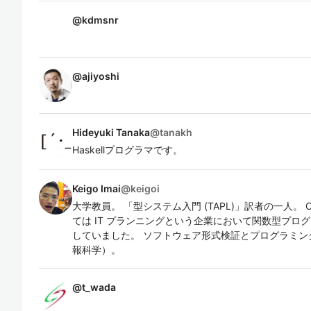
@
kdmsnr
@
ajiyoshi
Hideyuki Tanaka
@
tanakh
Haskellプログラマです。
Keigo Imai
@
keigoi
大学教員。 「型システム入門 (TAPL)」訳者の一人。 OCa
ては IT プランニングという企業において関数型プロ
していました。 ソフトウェア形式検証とプログラミン
報科学）。
@
t_wada