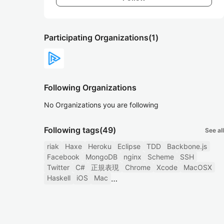
Participating Organizations
(1)
Following Organizations
No Organizations you are following
Following tags
(49)
See all
riak
Haxe
Heroku
Eclipse
TDD
Backbone.js
Facebook
MongoDB
nginx
Scheme
SSH
Twitter
C#
正規表現
Chrome
Xcode
MacOSX
Haskell
iOS
Mac