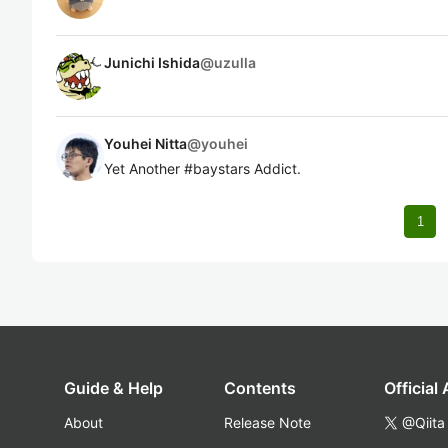
Junichi Ishida
@
uzulla
Youhei Nitta
@
youhei
Yet Another #baystars Addict.
1
Guide & Help
Contents
Official
About
Release Note
@Qiita