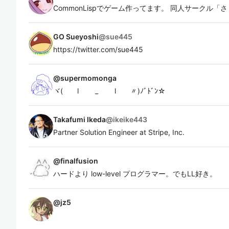
CommonLispでゲーム作ってます。 同人サークル
GO Sueyoshi
@
sue445
https://twitter.com/sue445
@
supermomonga
ヾ( l _ l 〃)ﾉﾞﾄﾞﾝ☆
Takafumi Ikeda
@
ikeike443
Partner Solution Engineer at Stripe, Inc.
@
finalfusion
ハードより low-level プログラマー。でもLL好き。
@
jz5