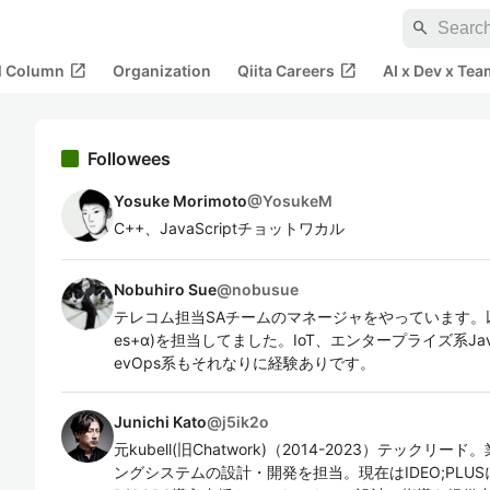
search
open_in_new
open_in_new
al Column
Organization
Qiita Careers
AI x Dev x Tea
Followees
Yosuke Morimoto
@
YosukeM
C++、JavaScriptチョットワカル
Nobuhiro Sue
@
nobusue
テレコム担当SAチームのマネージャをやっています。以前はOpen
es+α)を担当してました。IoT、エンタープライズ系JavaとG
evOps系もそれなりに経験ありです。
Junichi Kato
@
j5ik2o
元kubell(旧Chatwork)（2014-2023）テック
ングシステムの設計・開発を担当。現在はIDEO;PLU