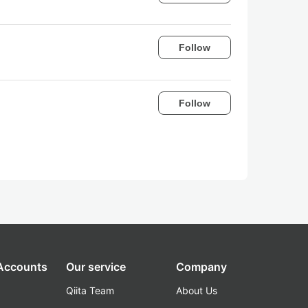
Follow
Follow
 Accounts
Our service
Company
Qiita Team
About Us