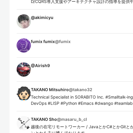
D/CQRS導入支援やアーキテクチャ設計の指導を提供
@
akimicyu
fumix fumix
@
fumix
@
Airish9
TAKANO Mitsuhiro
@
takano32
Technical Specialist in SORABITO Inc. #Smalltalk-i
DevOps #LISP #Python #Emacs #dwango #team
TAKANO Sho
@
masaru_b_cl
越後の在宅リモートワーカー / JavaとかC#とかGi
ンとかを主に嗜んでおります