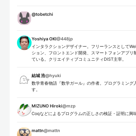
@
tobetchi
Yoshiya OKI
@
448jp
インタラクションデザイナー。フリーランスとしてWe
ション、フロントエンド開発、スマートフォンアプリ
ている。クリエイティブコミュニティDIST主宰。
結城 浩
@
hyuki
数学青春物語『数学ガール』の作者。プログラミング
す。
MIZUNO Hiroki
@
mzp
Coqなどによるプログラムの正しさの検証・証明に興
mattn
@
mattn