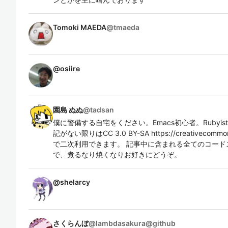
Tomoki MAEDA
@
tmaeda
@
osiire
園島 ぬぬ
@
tadsan
僕に警備する自宅をください。Emacs初心者。Rubyi
記がない限りはCC 3.0 BY-SA https://creativecommons.o
で二次利用できます。 記事中に含まれる全てのコード
で、煮るなり焼くなりお好きにどうぞ。
@
shelarcy
さくらんぼ
@
lambdasakura@github