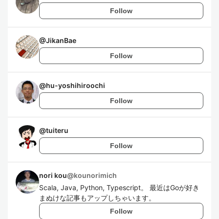
Follow
@
JikanBae
Follow
@
hu-yoshihiroochi
Follow
@
tuiteru
Follow
nori kou
@
kounorimich
Scala, Java, Python, Typescript。 最近はGoが好き
まぬけな記事もアップしちゃいます。
Follow