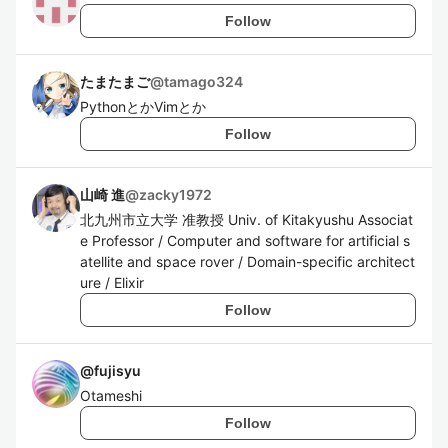
Follow
たまたまご
@
tamago324
PythonとかVimとか
Follow
山崎 進
@
zacky1972
北九州市立大学 准教授 Univ. of Kitakyushu Associat
e Professor / Computer and software for artificial s
atellite and space rover / Domain-specific architect
ure / Elixir
Follow
@
fujisyu
Otameshi
Follow