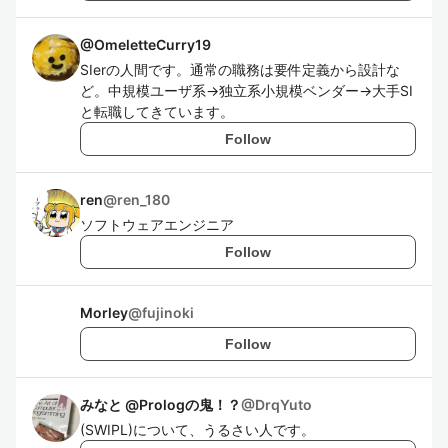
@
OmeletteCurry19
SIerの人間です。通常の職務は要件定義から設計な
ど。中規模ユーザ系→独立系小規模ベンダー→大手SI
と転職してきています。
Follow
ren
@
ren_180
ソフトウェアエンジニア
Follow
Morley
@
fujinoki
Follow
みなと @Prologの鬼！？
@
DrqYuto
(SWIPL)について、うるさい人です。