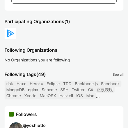
Participating Organizations
(1)
Following Organizations
No Organizations you are following
Following tags
(49)
See all
riak
Haxe
Heroku
Eclipse
TDD
Backbone.js
Facebook
MongoDB
nginx
Scheme
SSH
Twitter
C#
正規表現
Chrome
Xcode
MacOSX
Haskell
iOS
Mac
Followers
@
yoshiotto