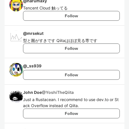
@
harumaxy
Tencent Cloud 触ってる
Follow
@
mrsekut
型と圏がすきです Qiitaはほぼ見る専です
Follow
@
_ss939
Follow
John Doe
@
YoshiTheQiita
Just a Rustacean. I recommend to use dev.to or St
ack Overflow instead of Qiita.
Follow