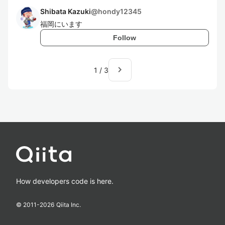
Shibata Kazuki
@
hondy12345
福岡にいます
Follow
navigate_next
1
/
3
How developers code is here.
© 2011-
2026
Qiita Inc.