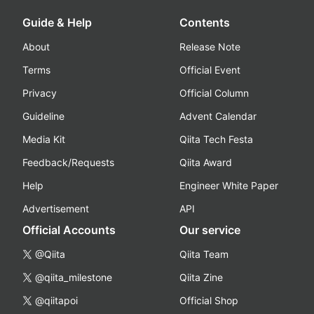
Guide & Help
Contents
About
Release Note
Terms
Official Event
Privacy
Official Column
Guideline
Advent Calendar
Media Kit
Qiita Tech Festa
Feedback/Requests
Qiita Award
Help
Engineer White Paper
Advertisement
API
Official Accounts
Our service
@Qiita
Qiita Team
@qiita_milestone
Qiita Zine
@qiitapoi
Official Shop