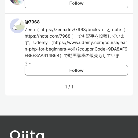
Follow
@
7968
Zenn（ https://zenn.dev/7968/books ） と note（
https://note.com/7968 ） でも記事を投稿していま
す。Udemy （https://www.udemy.com/course/lear
n-php-for-beginners-vol1/?couponCode=9DA8AF9
EBBE3AA414B64）で動画講座の販売もしていま
す。
Follow
1
/
1