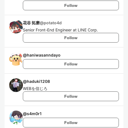
Follow
花谷 拓磨
@
potato4d
Senior Front-End Engineer at LINE Corp.
Follow
@
haniwasanndayo
Follow
@
haduki1208
WEBを信じろ
Follow
@
s4m0r1
Follow