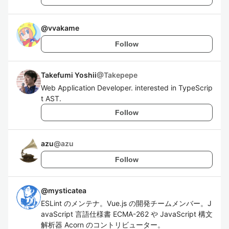
@
vvakame
Follow
Takefumi Yoshii
@
Takepepe
Web Application Developer. interested in TypeScrip
t AST.
Follow
azu
@
azu
Follow
@
mysticatea
ESLint のメンテナ。Vue.js の開発チームメンバー。J
avaScript 言語仕様書 ECMA-262 や JavaScript 構文
解析器 Acorn のコントリビューター。