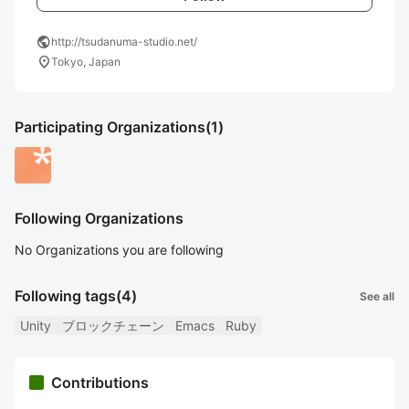
public
http://tsudanuma-studio.net/
location_on
Tokyo, Japan
Participating Organizations
(1)
Following Organizations
No Organizations you are following
Following tags
(4)
See all
Unity
ブロックチェーン
Emacs
Ruby
Contributions