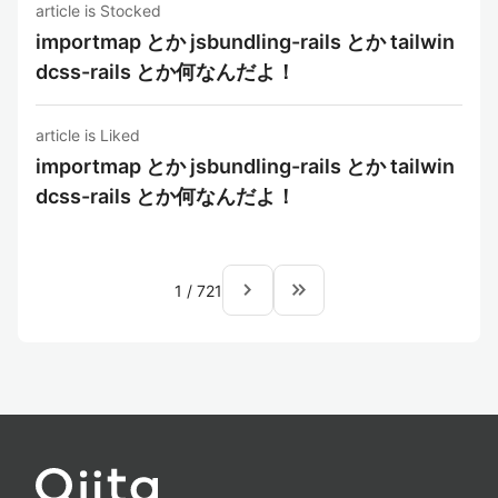
article is Stocked
importmap とか jsbundling-rails とか tailwin
dcss-rails とか何なんだよ！
article is Liked
importmap とか jsbundling-rails とか tailwin
dcss-rails とか何なんだよ！
navigate_next
keyboard_double_arrow_right
1
/
721