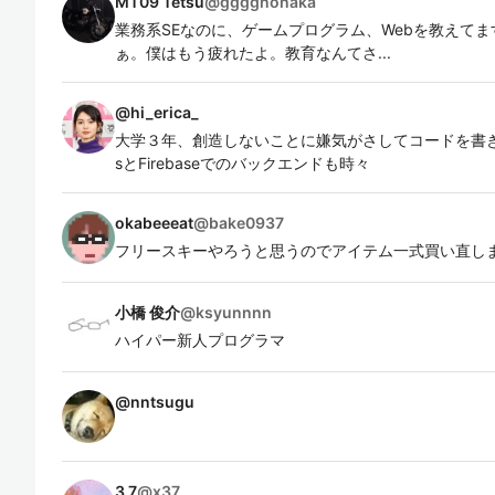
MT09 Tetsu
@
ggggnonaka
業務系SEなのに、ゲームプログラム、Webを教えて
ぁ。僕はもう疲れたよ。教育なんてさ...
@
hi_erica_
大学３年、創造しないことに嫌気がさしてコードを書き始め
sとFirebaseでのバックエンドも時々
okabeeeat
@
bake0937
フリースキーやろうと思うのでアイテム一式買い直し
小橋 俊介
@
ksyunnnn
ハイパー新人プログラマ
@
nntsugu
3 7
@
x37