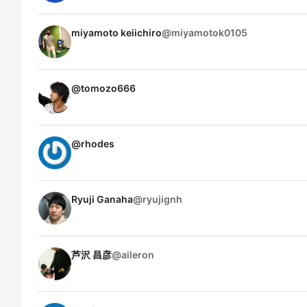
miyamoto keiichiro
@
miyamotok0105
@
tomozo666
@
rhodes
Ryuji Ganaha
@
ryujignh
芦沢 昌彦
@
aileron