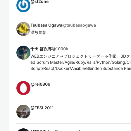
@
st2one
Tsubasa Ogawa
@
tsubasaogawa
温故知新
千田 啓次郎
@
1000k
WEBエンジニア→プロジェクトリーダー→作家、3Dクリエイ
ed Scrum Master/Agile/Ruby/Rails/Python/Golang/C
Script/React/Docker/Ansible/Blender/Substance Pai
@
rei0806
@
FBSL2011