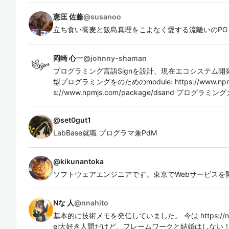
憲匡 佐藤
@
susanoo
立ち食い蕎麦と飯島真理をこよなく愛する流離いのPG
岡崎 心一
@
johnny-shaman
プログラミング言語Signを設計、現在エコシステム開
型プログラミングをのためのmodule: https://www.npmjs.c
s://www.npmjs.com/package/dsand プログ
@
set0gut1
LabBase就職 プログラマ兼PdM
@
kikunantoka
Nな 人
@
nnahito
基本的に技術メモを発信していました。 今は https://nnahi
el大好き人間だけど、フレームワークと結婚はしない！ 