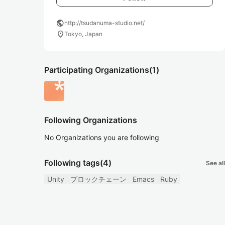
public
http://tsudanuma-studio.net/
location_on
Tokyo, Japan
Participating Organizations
(1)
Following Organizations
No Organizations you are following
Following tags
(4)
See all
Unity
ブロックチェーン
Emacs
Ruby