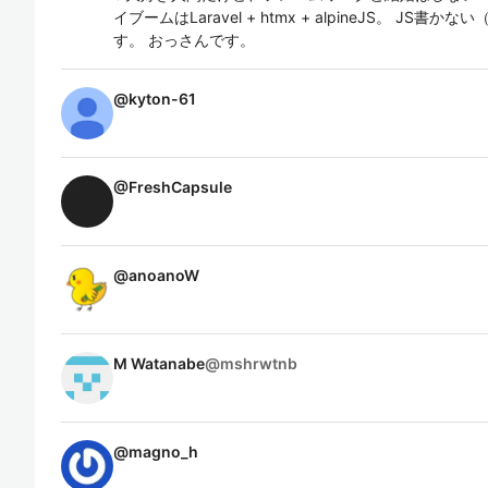
イブームはLaravel + htmx + alpineJS。 J
す。 おっさんです。
@
kyton-61
@
FreshCapsule
@
anoanoW
M Watanabe
@
mshrwtnb
@
magno_h