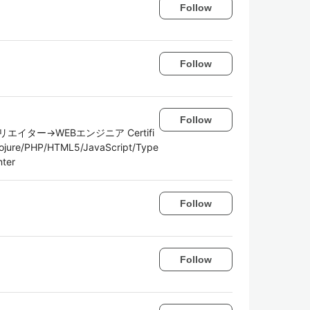
Follow
Follow
Follow
ター→WEBエンジニア Certifi
lojure/PHP/HTML5/JavaScript/Type
nter
Follow
Follow