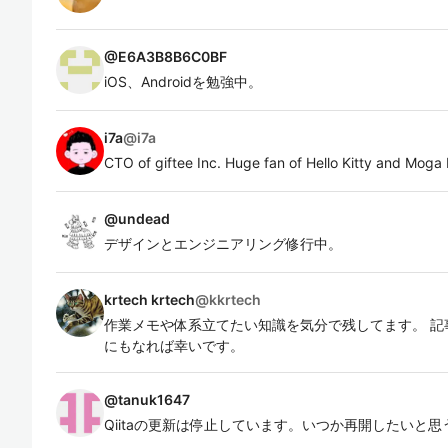
@
E6A3B8B6C0BF
iOS、Androidを勉強中。
i7a
@
i7a
CTO of giftee Inc. Huge fan of Hello Kitty and Mog
@
undead
デザインとエンジニアリング修行中。
krtech krtech
@
kkrtech
作業メモや体系立てたい知識を気分で残してます。 記
にもなれば幸いです。
@
tanuk1647
Qiitaの更新は停止しています。いつか再開したいと