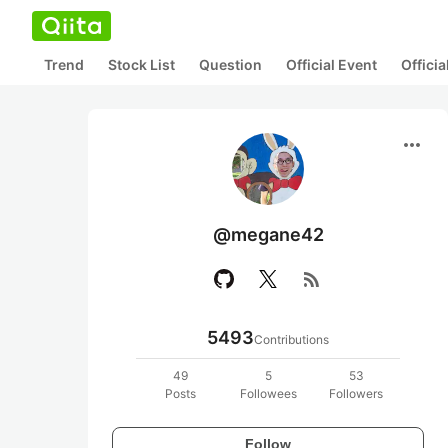
Trend
Stock List
Question
Official Event
Offici
more_horiz
@megane42
rss_feed
5493
Contributions
49
5
53
Posts
Followees
Followers
Follow