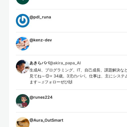
@
pdl_runa
@
kenz-dev
あきらパパ
@
akira_papa_AI
生成AI、プログラミング、IT、自己成長、課題解決
見てね～😊⭐ 34歳。3児のパパ。仕事は、主にシス
ます～♫フォローぜひ🙌
@
runes224
@
Aura_OutSmart