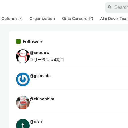
search
open_in_new
open_in_new
al Column
Organization
Qiita Careers
AI x Dev x Tea
Followers
@
snooow
フリーランス4期目
@
gsimada
@
ekinoshita
@
0810