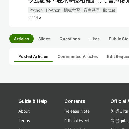
ラム変換・表示⇒位相推定して音声復
Python
IPython
機械学習
音声処理
librosa
145
Articles
Slides
Questions
Likes
Public Sto
Posted Articles
Commented Articles
Edit Reque
Guide & Help
Contents
Official
About
Release Note
@Qiita
Terms
Official Event
@qiita