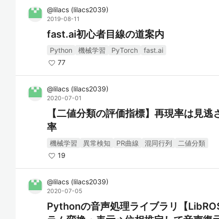
@
lilacs
(
lilacs2039
)
2019-08-11
fast.ai初心者目線の道案内
Python
機械学習
PyTorch
fast.ai
77
@
lilacs
(
lilacs2039
)
2020-07-01
【二値分類の評価指標】再現率は見逃
率
機械学習
異常検知
PR曲線
混同行列
二値分類
19
@
lilacs
(
lilacs2039
)
2020-07-05
Pythonの音声処理ライブラリ【Lib