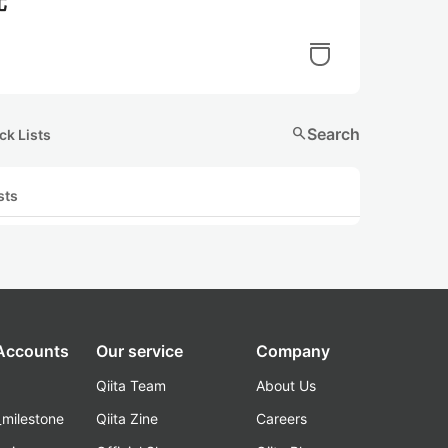
元
search
Search
ck Lists
sts
 Accounts
Our service
Company
Qiita Team
About Us
_milestone
Qiita Zine
Careers