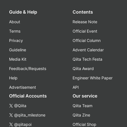
Guide & Help
Contents
About
Release Note
Terms
Official Event
Privacy
Official Column
Guideline
Advent Calendar
Media Kit
Qiita Tech Festa
Feedback/Requests
Qiita Award
Help
Engineer White Paper
Advertisement
API
Official Accounts
Our service
@Qiita
Qiita Team
@qiita_milestone
Qiita Zine
@qiitapoi
Official Shop