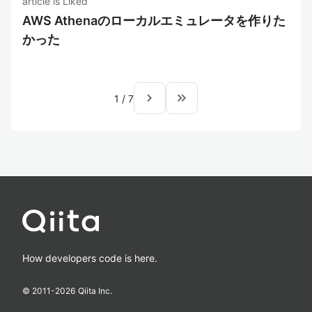
article is Liked
AWS Athenaのローカルエミュレータを作りた
かった
navigate_next
keyboard_double_arrow_right
1
/
7
How developers code is here.
© 2011-
2026
Qiita Inc.