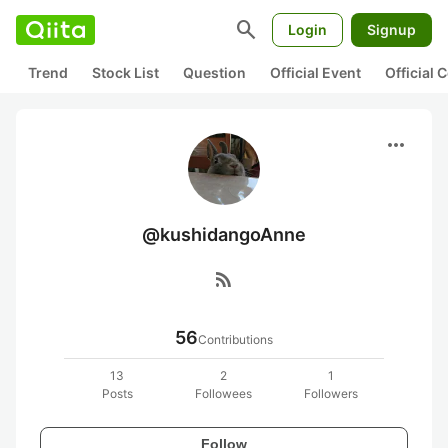
search
Login
Signup
Trend
Stock List
Question
Official Event
Official
more_horiz
@kushidangoAnne
rss_feed
56
Contributions
13
2
1
Posts
Followees
Followers
Follow