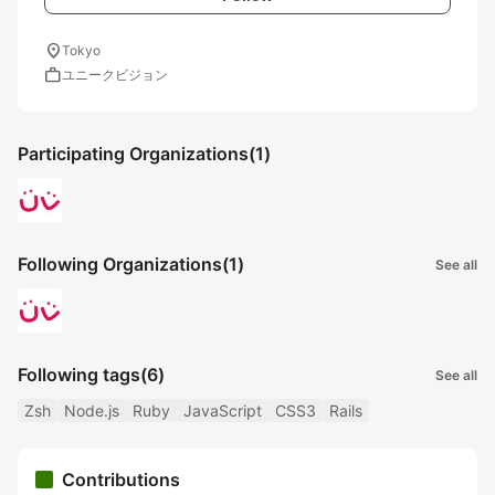
location_on
Tokyo
work
ユニークビジョン
Participating Organizations
(1)
Following Organizations
(1)
See all
Following tags
(6)
See all
Zsh
Node.js
Ruby
JavaScript
CSS3
Rails
Contributions