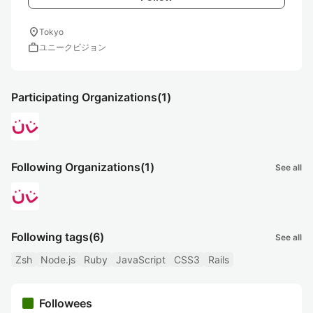
location_on
Tokyo
work
ユニークビジョン
Participating Organizations
(1)
Following Organizations
(1)
See all
Following tags
(6)
See all
Zsh
Node.js
Ruby
JavaScript
CSS3
Rails
Followees