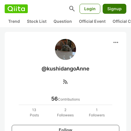
search
Login
Signup
Trend
Stock List
Question
Official Event
Official
more_horiz
@kushidangoAnne
rss_feed
56
Contributions
13
2
1
Posts
Followees
Followers
Follow