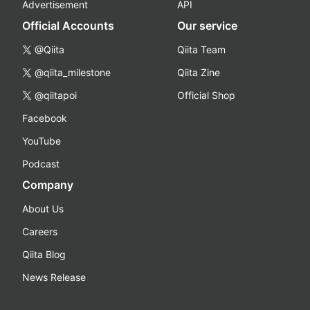
Advertisement
API
Official Accounts
Our service
@Qiita
Qiita Team
@qiita_milestone
Qiita Zine
@qiitapoi
Official Shop
Facebook
YouTube
Podcast
Company
About Us
Careers
Qiita Blog
News Release