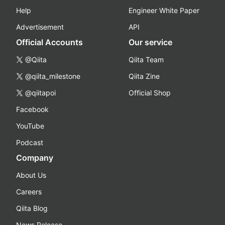
Help
Engineer White Paper
Advertisement
API
Official Accounts
Our service
@Qiita
Qiita Team
@qiita_milestone
Qiita Zine
@qiitapoi
Official Shop
Facebook
YouTube
Podcast
Company
About Us
Careers
Qiita Blog
News Release