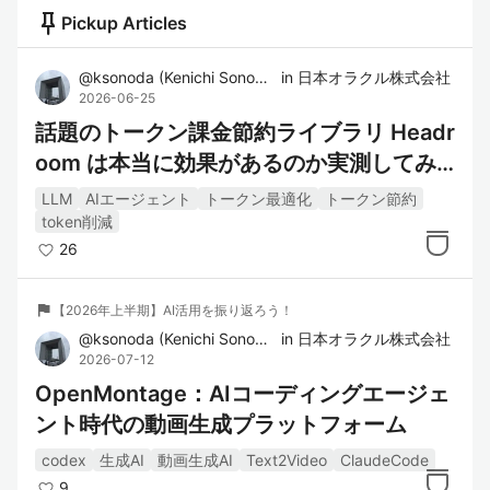
push_pin
Pickup Articles
@
ksonoda
(
Kenichi Sonoda
)
in
日本オラクル株式会社
2026-06-25
話題のトークン課金節約ライブラリ Headr
oom は本当に効果があるのか実測してみ
る
LLM
AIエージェント
トークン最適化
トークン節約
token削減
26
flag
【2026年上半期】AI活用を振り返ろう！
@
ksonoda
(
Kenichi Sonoda
)
in
日本オラクル株式会社
2026-07-12
OpenMontage：AIコーディングエージェ
ント時代の動画生成プラットフォーム
codex
生成AI
動画生成AI
Text2Video
ClaudeCode
9