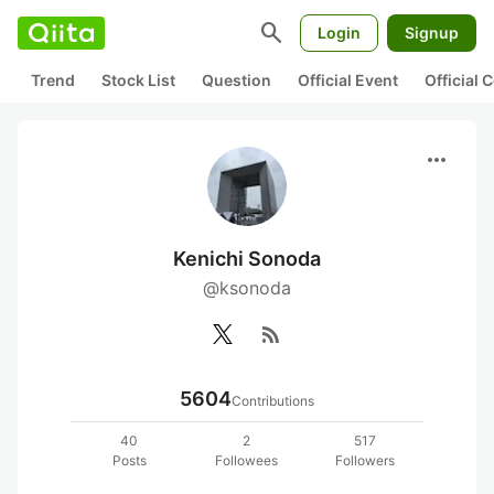
search
Login
Signup
Trend
Stock List
Question
Official Event
Official
more_horiz
Kenichi Sonoda
@ksonoda
rss_feed
5604
Contributions
40
2
517
Posts
Followees
Followers