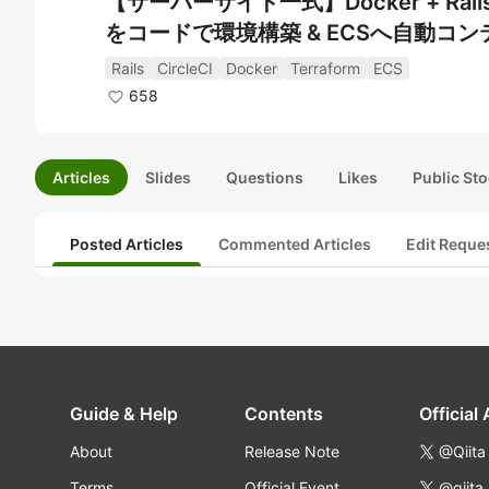
【サーバーサイド一式】Docker + Rails +
をコードで環境構築 & ECSへ自動コ
Rails
CircleCI
Docker
Terraform
ECS
658
Articles
Slides
Questions
Likes
Public Sto
Posted Articles
Commented Articles
Edit Reque
Guide & Help
Contents
Official
About
Release Note
@Qiita
Terms
Official Event
@qiita