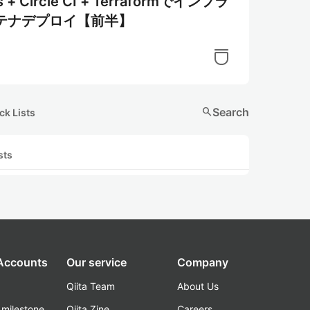
 Circle CI + Terraformでインフラ
ンテナデプロイ【前半】
search
Search
ck Lists
sts
 Accounts
Our service
Company
Qiita Team
About Us
_milestone
Qiita Zine
Careers