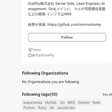
Graffity株式会社 Server Side, Lead Engineer, M
anagement. Goをメインに、マルチ同期通信基盤
などの開発 インフラはAWS

経歴や実績: https://github.com/mormorbump
Follow
location_on
Tokyo
work
株式会社Graffity
Following Organizations
No Organizations you are following
Following tags
(10)
See all
kubernetes
MySQL
Go
AWS
Docker
Rails
Python
Ruby
Git
JavaScript