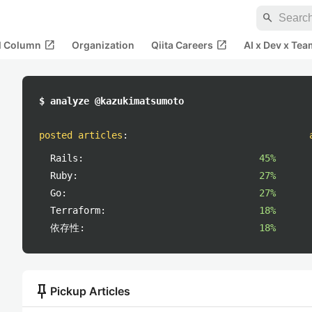
search
open_in_new
open_in_new
al Column
Organization
Qiita Careers
AI x Dev x Tea
$ analyze @kazukimatsumoto
posted articles
:
Rails:
45%
Ruby:
27%
Go:
27%
Terraform:
18%
依存性:
18%
push_pin
Pickup Articles