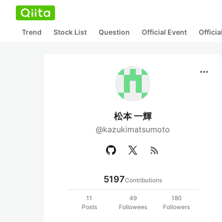
Trend
Stock List
Question
Official Event
Offici
more_horiz
松本 一輝
@kazukimatsumoto
rss_feed
5197
Contributions
11
49
180
Posts
Followees
Followers