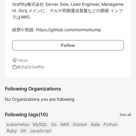
Graffity株式会社 Server Side, Lead Engineer, Manageme
nt. Goをメインに、マルチ同期通信基盤などの開発 インフ
ラはAWS

経歴や実績: https://github.com/mormorbump
Follow
location_on
Tokyo
work
株式会社Graffity
Following Organizations
No Organizations you are following
Following tags
(10)
See all
kubernetes
MySQL
Go
AWS
Docker
Rails
Python
Ruby
Git
JavaScript