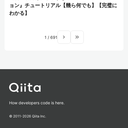
ョン』チュートリアル【幾ら何でも】【完璧に
わかる】
navigate_next
keyboard_double_arrow_right
1
/
691
How developers code is here.
© 2011-
2026
Qiita Inc.