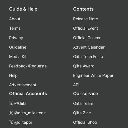
Guide & Help
Contents
About
Release Note
Terms
Official Event
Privacy
Official Column
Guideline
Advent Calendar
Media Kit
Qiita Tech Festa
Feedback/Requests
Qiita Award
Help
Engineer White Paper
Advertisement
API
Official Accounts
Our service
@Qiita
Qiita Team
@qiita_milestone
Qiita Zine
@qiitapoi
Official Shop