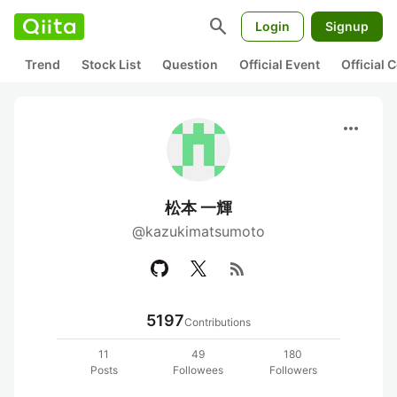
search
Login
Signup
Trend
Stock List
Question
Official Event
Official
more_horiz
松本 一輝
@kazukimatsumoto
rss_feed
5197
Contributions
11
49
180
Posts
Followees
Followers