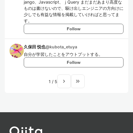
jango、Javascript、ｊQuery まだまだあまり高度な
ものは書けないので、駆け出しエンジニアの方向けに
少しでも有益な情報を掲載していければと思ってま
す。
Follow
久保田 悦也
@
kubota_etuya
自分が学習したことをアウトプットする。
Follow
navigate_next
keyboard_double_arrow_right
1
/
5