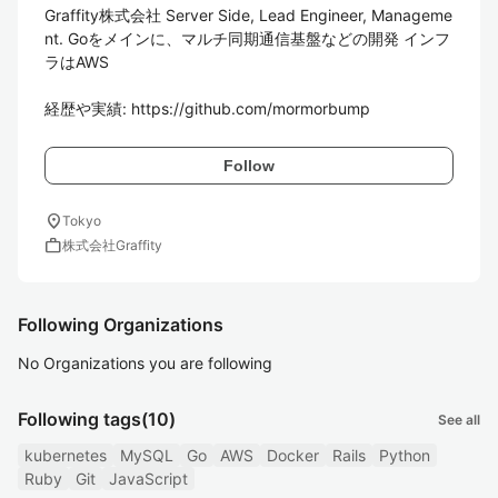
Graffity株式会社 Server Side, Lead Engineer, Manageme
nt. Goをメインに、マルチ同期通信基盤などの開発 インフ
ラはAWS

経歴や実績: https://github.com/mormorbump
Follow
location_on
Tokyo
work
株式会社Graffity
Following Organizations
No Organizations you are following
Following tags
(10)
See all
kubernetes
MySQL
Go
AWS
Docker
Rails
Python
Ruby
Git
JavaScript