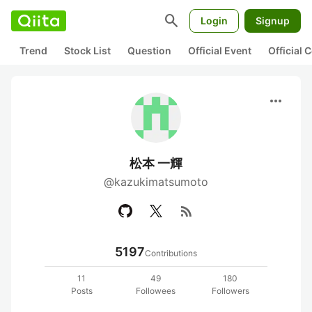
search
Login
Signup
Trend
Stock List
Question
Official Event
Official
more_horiz
松本 一輝
@kazukimatsumoto
rss_feed
5197
Contributions
11
49
180
Posts
Followees
Followers