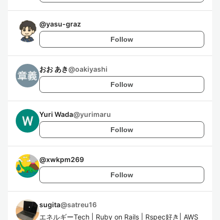
@
yasu-graz
Follow
おお あき
@
oakiyashi
Follow
Yuri Wada
@
yurimaru
Follow
@
xwkpm269
Follow
sugita
@
satreu16
エネルギーTech | Ruby on Rails | Rspec好き| AWS