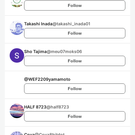
Follow
Takashi Inada
@
takashi_inada01
Follow
Sho Tajima
@
meu07moks06
Follow
@
WEF2209yamamoto
Follow
HALF 8723
@
half8723
Follow
Cova
@
Cova8bitdot