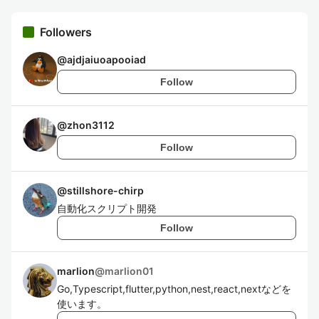
Followers
@
ajdjaiuoapooiad
Follow
@
zhon3112
Follow
@
stillshore-chirp
自動化スクリプト開発
Follow
marlion
@
marlion01
Go,Typescript,flutter,python,nest,react,nextなどを
使います。