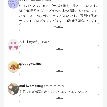
Unity4~ スマホ向けゲーム制作を生業としています。
VRSNS開発やARアプリも作成も経験。 Unityのジェ
ネラリスト的なポジションが多いです。 専門分野は
サウンドプログラミングです！ (副業先募集中です)
Follow
ふじ お
@
ofuji0602
Follow
@
yuuyawakui
Follow
emi iwamoto
@
emimimimin
文系→NW→駆け出しバックエンドエンジニア
Follow