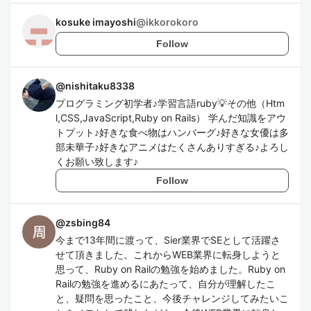
kosuke imayoshi
@
ikkorokoro
Follow
@
nishitaku8338
プログラミング初学者♪学習言語ruby💡その他（Htm
l,CSS,JavaScript,Ruby on Rails） 学んだ知識をアウ
トプット♪好きな食べ物はハンバーグ♪好きな女優は多
部未華子♪好きなアニメはたくさんありすぎる♪よろし
くお願い致します♪
Follow
@
zsbing84
今まで13年間に渡って、Sier業界でSEとして活躍さ
せて頂きました。これからWEB業界に転身しようと
思って、Ruby on Railの勉強を始めました。Ruby on
Railの勉強を進めるにあたって、自分が理解したこ
と、疑問を思ったこと、今後チャレンジしてみたいこ