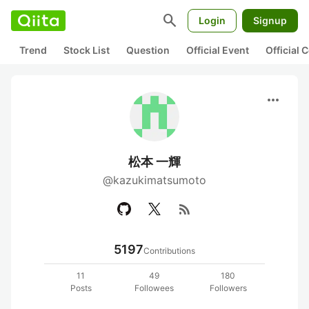
search
Login
Signup
Trend
Stock List
Question
Official Event
Official
more_horiz
松本 一輝
@kazukimatsumoto
rss_feed
5197
Contributions
11
49
180
Posts
Followees
Followers