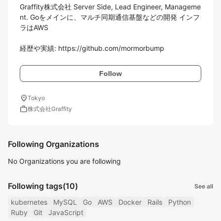
Graffity株式会社 Server Side, Lead Engineer, Manageme
nt. Goをメインに、マルチ同期通信基盤などの開発 インフ
ラはAWS

経歴や実績: https://github.com/mormorbump
Follow
location_on
Tokyo
work
株式会社Graffity
Following Organizations
No Organizations you are following
Following tags
(10)
See all
kubernetes
MySQL
Go
AWS
Docker
Rails
Python
Ruby
Git
JavaScript