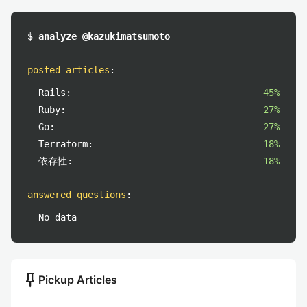
$ analyze @kazukimatsumoto
posted articles
:
Rails:
45%
Ruby:
27%
Go:
27%
Terraform:
18%
依存性:
18%
answered questions
:
No data
push_pin
Pickup Articles