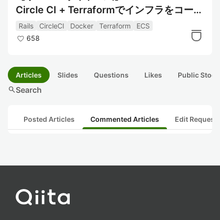
Circle CI + Terraformでインフラをコード
で環境構築 & ECSへ自動コンテナデプロイ
Rails
CircleCI
Docker
Terraform
ECS
【前半】
658
Articles
Slides
Questions
Likes
Public Stock
search
Search
Posted Articles
Commented Articles
Edit Request