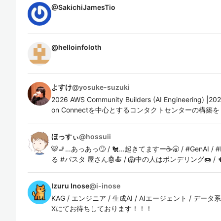
@
SakichiJamesTio
@
helloinfoloth
よすけ
@
yosuke-suzuki
2026 AWS Community Builders (AI Engineering) |
on Connectを中心とするコンタクトセンターの構築
ほっすぃ
@
hossuii
🐯🚬…あっあっ🙄 / 🐔…起きてますー☕️🥱 / #GenAI / #L
る #パスタ 屋さん🤖🍝 / 🦁中の人はポンデリング🍩 / 
Izuru Inose
@
i-inose
KAG / エンジニア / 生成AI / AIエージェント /
Xにてお待ちしております！！！