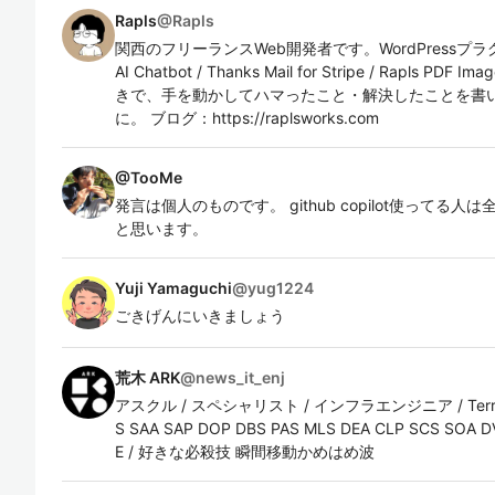
Rapls
@
Rapls
関西のフリーランスWeb開発者です。WordPressプラ
AI Chatbot / Thanks Mail for Stripe / Rapls PDF
きで、手を動かしてハマったこと・解決したことを書
に。 ブログ：https://raplsworks.com
@
TooMe
発言は個人のものです。 github copilot使ってる
と思います。
Yuji Yamaguchi
@
yug1224
ごきげんにいきましょう
荒木 ARK
@
news_it_enj
アスクル / スペシャリスト / インフラエンジニア / Terraform /
S SAA SAP DOP DBS PAS MLS DEA CLP SCS SOA DV
E / 好きな必殺技 瞬間移動かめはめ波