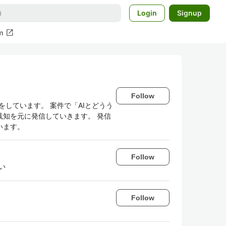
Login
Signup
open_in_new
m
Follow
をしています。 案件で「AIとどうう
知を元に発信していきます。 発信
います。
Follow
い
Follow