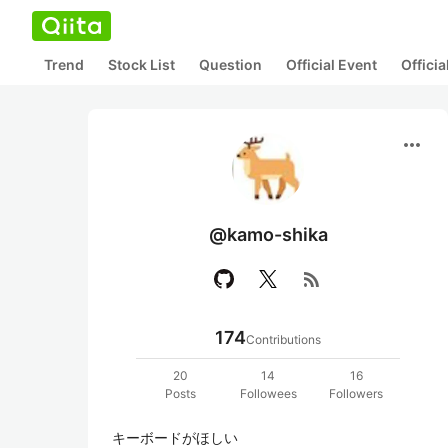
Trend
Stock List
Question
Official Event
Offici
more_horiz
@kamo-shika
rss_feed
174
Contributions
20
14
16
Posts
Followees
Followers
キーボードがほしい
