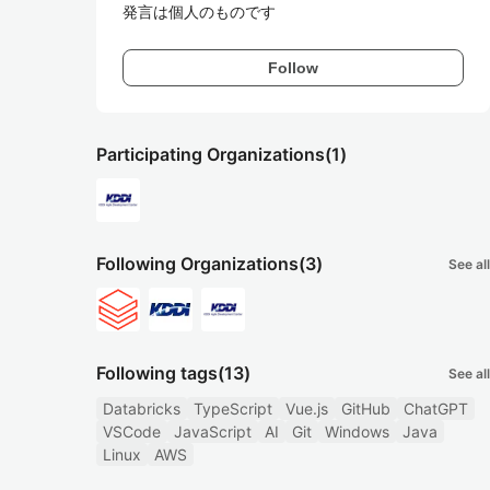
発言は個人のものです
Follow
Participating Organizations
(1)
Following Organizations
(3)
See all
Following tags
(13)
See all
Databricks
TypeScript
Vue.js
GitHub
ChatGPT
VSCode
JavaScript
AI
Git
Windows
Java
Linux
AWS