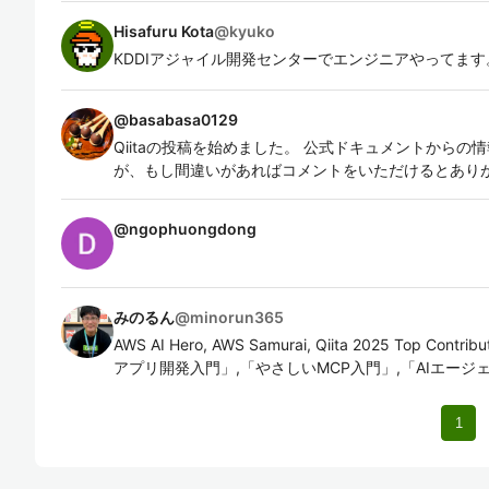
Hisafuru Kota
@
kyuko
KDDIアジャイル開発センターでエンジニアやってます
@
basabasa0129
Qiitaの投稿を始めました。 公式ドキュメントから
が、もし間違いがあればコメントをいただけるとあり
@
ngophuongdong
みのるん
@
minorun365
AWS AI Hero, AWS Samurai, Qiita 2025 Top Contr
アプリ開発入門」,「やさしいMCP入門」,「AIエー
1