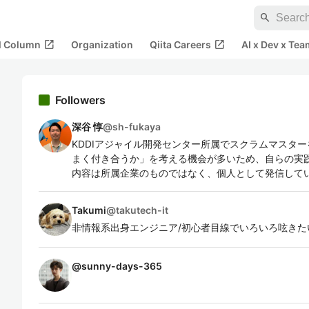
search
open_in_new
open_in_new
al Column
Organization
Qiita Careers
AI x Dev x Tea
Followers
深谷 惇
@
sh-fukaya
KDDIアジャイル開発センター所属でスクラムマスター
まく付き合うか」を考える機会が多いため、自らの実践
内容は所属企業のものではなく、個人として発信して
Takumi
@
takutech-it
非情報系出身エンジニア/初心者目線でいろいろ呟きた
@
sunny-days-365