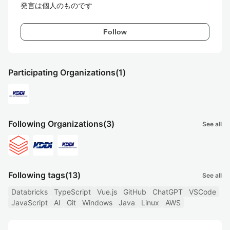
発言は個人のものです
Follow
Participating Organizations
(1)
Following Organizations
(3)
See all
Following tags
(13)
See all
Databricks
TypeScript
Vue.js
GitHub
ChatGPT
VSCode
JavaScript
AI
Git
Windows
Java
Linux
AWS