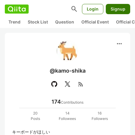
search
Login
Signup
Trend
Stock List
Question
Official Event
Official
more_horiz
@kamo-shika
rss_feed
174
Contributions
20
14
16
Posts
Followees
Followers
キーボードがほしい
