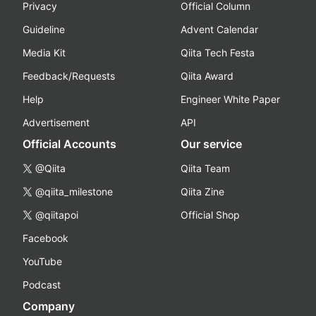
Privacy
Official Column
Guideline
Advent Calendar
Media Kit
Qiita Tech Festa
Feedback/Requests
Qiita Award
Help
Engineer White Paper
Advertisement
API
Official Accounts
Our service
@Qiita
Qiita Team
@qiita_milestone
Qiita Zine
@qiitapoi
Official Shop
Facebook
YouTube
Podcast
Company