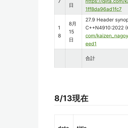
7
https://qiita.com
日
1ff8da96ad1fc7
27.9 Header synop
8月
1
C++N4910:2022 (
15
8
com/kaizen_nago
日
eed1
合計
8/13現在