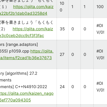
記事を書きましょう「もくもく
10
（１）
https://qiita.com/kaiz
1
1
100
0
/a22bf2b1dab0ad3258d4
記事を書きましょう「もくもく
#DI
（2）
https://qiita.com/kaiz
35
0
0
V/0!
e3c0ceb2dcc9cf3f3fac
rs [range.adaptors]
655) p1059.cpp
https://qiita.
#DI
27
0
0
ya/items/f2cad1b36e37673
V/0!
ry [algorithms] 27.2
ements
#DI
irements] C++N4910:2022
24
0
0
V/0!
ttps://qiita.com/kaizen_nago
c6ef770a094305