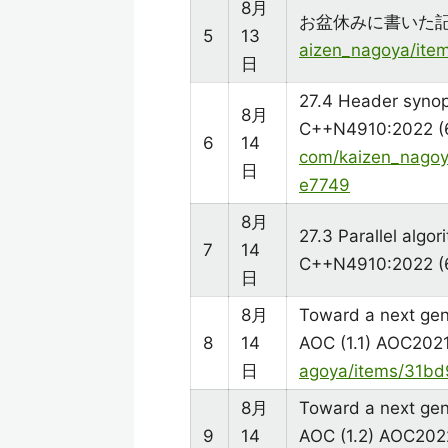
8月
お盆休みに書いた
5
13
aizen_nagoya/it
日
27.4 Header synop
8月
C++N4910:2022 (
6
14
com/kaizen_nago
日
e7749
8月
27.3 Parallel algor
7
14
C++N4910:2022 (6
日
8月
Toward a next gen
8
14
AOC (1.1) AOC202
日
agoya/items/31b
8月
Toward a next gen
9
14
AOC (1.2) AOC20