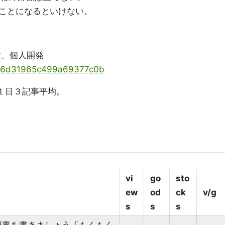
ことになるといけない。
想文、個人開発
ents/6d31965c499a69377c0b
１日３記事平均。
vi
go
sto
ew
od
ck
v/g
s
s
s