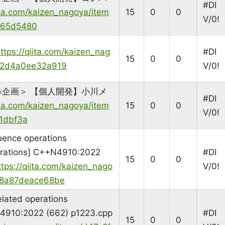
#DI
iita.com/kaizen_nagoya/item
15
0
0
V/0!
a65d5480
ttps://qiita.com/kaizen_nag
#DI
15
0
0
1b2d4a0ee32a919
V/0!
企画＞ 【個人開発】小川メ
#DI
iita.com/kaizen_nagoya/item
15
0
0
V/0!
1dbf3a
uence operations
erations] C++N4910:2022
#DI
15
0
0
ttps://qiita.com/kaizen_nago
V/0!
a8a87deace68be
elated operations
N4910:2022 (662) p1223.cpp
#DI
15
0
0