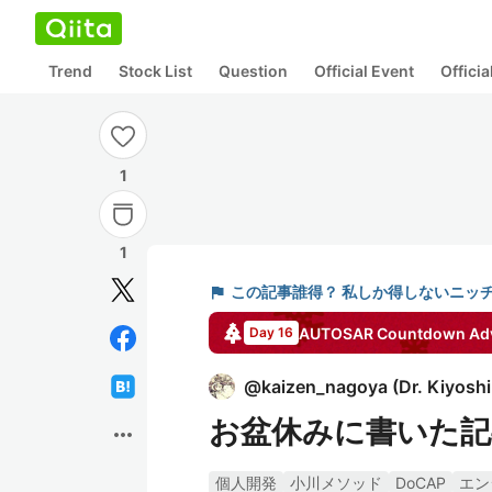
Trend
Stock List
Question
Official Event
Offici
1
1
flag
この記事誰得？ 私しか得しないニッ
AUTOSAR Countdown
Adv
Day 16
@
kaizen_nagoya
(
Dr. Kiyosh
お盆休みに書いた記事
more_horiz
個人開発
小川メソッド
DoCAP
エン