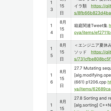
1
15
イラ類
https://q
3
日
s/8fb66b823d4b
8月
1
箱庭関連Tweet集
h
15
4
oya/items/ef271
日
8月
＜エンジニア夏休み
1
15
ソッド
https://q
5
日
s/731cfbe808bc5f
27.7 Mutating seq
8月
1
[alg.modifying.op
15
6
(661) p1206.cpp
h
日
ya/items/62689c
27.8 Sorting and r
8月
1
[alg.sorting] C++
15