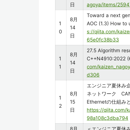
日
agoya/items/259
Toward a next gen
8月
1
AOC (1.3) How t
14
0
s://qiita.com/kai
日
65e0fc38b33
27.5 Algorithm resu
8月
1
C++N4910:2022 (
14
1
com/kaizen_nagoy
日
d306
エンジニア夏休み企
8月
ネットワーク CAN, CA
1
15
Ethernetの仕
2
日
https://qiita.com
98a108c3dba794
8月
＜エンジニア夏休み