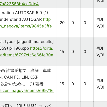
V/0!
47a823568b4ca0dc4
eration AUTOSAR 5.0 (1)
o understand AUTOSAR
http
#DI
20
0
0
zen_nagoya/items/9845e3ffe
V/0!
lt types [algorithms.results]
659) p1190.cpp
https://qiita.
#DI
15
0
0
a/items/6797cfc6e66fe30a
V/0!
画 読書感想文 詳解 車載
N FD, LIN, CXPI,
#DI
組みと設計のために (1) 著者
15
0
0
V/0!
/kaizen_nagoya/items/e99716
企画＞ 【個人開発】コンパ