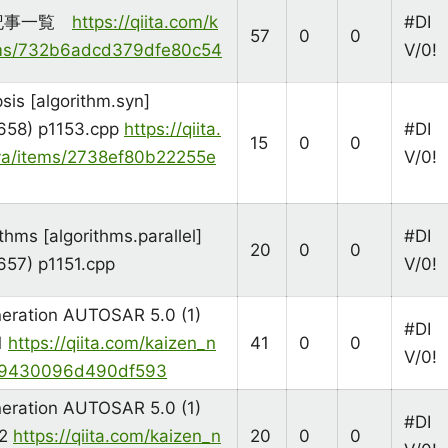
記事一覧
https://qiita.com/k
#DI
57
0
0
ems/732b6adcd379dfe80c54
V/0!
sis [algorithm.syn]
658) p1153.cpp
https://qiita.
#DI
15
0
0
ya/items/2738ef80b22255e
V/0!
ithms [algorithms.parallel]
#DI
20
0
0
57) p1151.cpp
V/0!
eration AUTOSAR 5.0 (1)
#DI
1
https://qiita.com/kaizen_n
41
0
0
V/0!
d9430096d490df593
eration AUTOSAR 5.0 (1)
#DI
22
https://qiita.com/kaizen_n
20
0
0