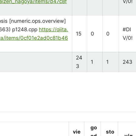
/kaizen_nagoya/items/d47c8f
V/0!
sis [numeric.ops.overview]
663) p1248.cpp
https://qiita.
#DI
15
0
0
ya/items/0cf01e2ad0c81b46
V/0!
24
1
1
243
3
go
vie
sto