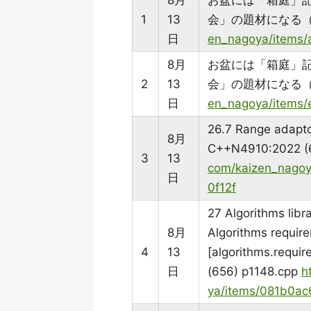
8月
お盆には「箱庭」
1
13
会」の題材になる
日
en_nagoya/items
8月
お盆には「箱庭」
2
13
会」の題材になる
日
en_nagoya/items/
26.7 Range adapto
8月
C++N4910:2022 (
3
13
com/kaizen_nago
日
0f12f
27 Algorithms libra
8月
Algorithms requir
4
13
[algorithms.requ
日
(656) p1148.cpp
h
ya/items/081b0a