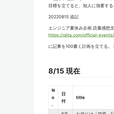
目標を立てると、知人に強要する
20220815 追記
エンジニア夏休み企画 読書感
https://qiita.com/official-ev
に記事を100書く計画を立てる。
8/15 現在
N
日
o
title
付
.