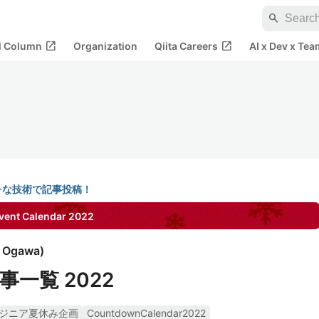
search
open_in_new
open_in_new
al Column
Organization
Qiita Careers
AI x Dev x Tea
チな技術で記事投稿！
ent Calendar
2022
i Ogawa
)
一覧 2022
ジニア夏休み企画
CountdownCalendar2022