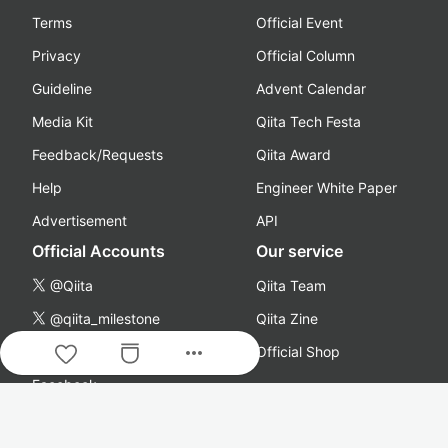
Terms
Official Event
Privacy
Official Column
Guideline
Advent Calendar
Media Kit
Qiita Tech Festa
Feedback/Requests
Qiita Award
Help
Engineer White Paper
Advertisement
API
Official Accounts
Our service
@Qiita
Qiita Team
@qiita_milestone
Qiita Zine
more_horiz
@qiitapoi
Official Shop
Facebook
YouTube