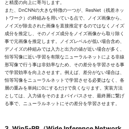
と精度の向上に寄与します。
また、DnCNNの大きな特徴の一つが、ResNet（残差ネッ
トワーク）の枠組みを用いている点で、ノイズ画像から、
ノイズが除去された画像を直接推定するのではなくノイズ
成分を推定し、そのノイズ成分をノイズ画像から取り除く
事で元画像を推定します。ノイズレベルが低い場合含め、
デノイズの枠組みでは入力と出力の値が近い場合が多く、
恒等写像に近い学習を有限なニューラルネットによる非線
形写像で行う事は非効率なため、その差分を学習させる事
で学習効率を向上させます。例えば、差分がない場合は、
恒等写像をニューラルネットで学習させる必要はなく、各
層の重みを単純に0にするだけで良くなります。実装方法
としては、入力値をそのままバイパスさせ、最終層に繋げ
る事で、ニューラルネットにその差分を学習させます。
3. Win5-RB（Wide Inference Network