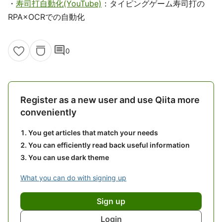
・
寿司打自動化(YouTube)
：タイピングゲーム寿司打の
RPA×OCRでの自動化
comment
0
Register as a new user and use Qiita more
conveniently
You get articles that match your needs
You can efficiently read back useful information
You can use dark theme
What you can do with signing up
Sign up
Login