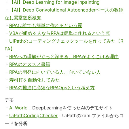
・
【AI】Deep Learning for Image Inpainting
・
【AI】Deep Convolutional Autoencoderベースの教師
なし異常箇所検知
・
RPAは誰でも簡単に作れるという罠
・
VBAが組める人ならRPAは簡単に作れるという罠
・
UiPathのコーディングチェックツールを作ってみた【R
PA】
・
RPAへの理解がぐっと深まる、RPAがよくこける理由
・
RPAのオススメ書籍
・
RPAの開発に向いている人、向いていない人
・
寿司打を自動化してみた
・
RPAの推進に必須なRPAOpsという考え方
デモ
・
AI World
：DeepLearningを使ったAIのデモサイト
・
UiPathCodingChecker
：UiPathのxamlファイルからコ
ードを分析