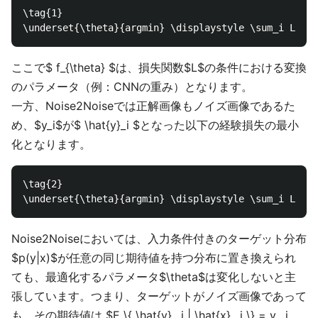
\tag{1}

ここで$ f_{\theta} $は、損失関数$L$の条件における変換
のパラメータ（例：CNNの重み）となります。
一方、Noise2Noiseでは正解画像もノイズ画像であるた
め、$y_i$が$ \hat{y}_i $となった以下の経験損失の最小
化となります。
\tag{2}

Noise2Noiseにおいては、入力条件付きのターゲット分布
$p(y|x)$が任意の同じ期待値を持つ分布に置き換えられ
ても、最適化するパラメータ$\theta$は変化しないと主
張しています。つまり、ターゲットがノイズ画像であって
も、その期待値は $E \{ \hat{y} _i | \hat{x} _i \} = y _i