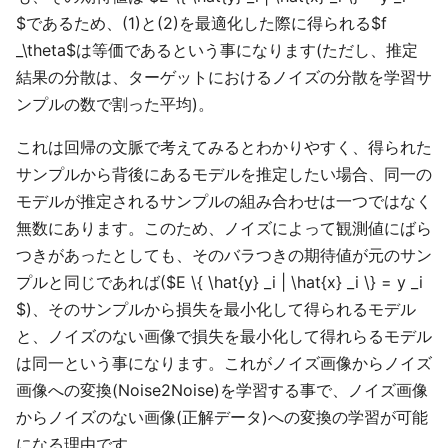
$であるため、(1)と(2)を最適化した際に得られる$f
_\theta$は等価であるという事になります(ただし、推定
結果の分散は、ターゲットにおけるノイズの分散を学習サ
ンプルの数で割った平均)。
これは回帰の文脈で考えてみるとわかりやすく、得られた
サンプルから背後にあるモデルを推定したい場合、同一の
モデルが推定されるサンプルの組み合わせは一つではなく
無数にあります。このため、ノイズによって観測値にばら
つきがあったとしても、そのバラつきの期待値が元のサン
プルと同じであれば($E \{ \hat{y} _i | \hat{x} _i \} = y _i
$)、そのサンプルから損失を最小化して得られるモデル
と、ノイズのない画像で損失を最小化して得れらるモデル
は同一という事になります。これがノイズ画像からノイズ
画像への変換(Noise2Noise)を学習する事で、ノイズ画像
からノイズのない画像(正解データ)への変換の学習が可能
になる理由です。