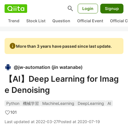
search
Login
Signup
Trend
Stock List
Question
Official Event
Official
info
More than 3 years have passed since last update.
@
jw-automation
(
jin watanabe
)
【AI】Deep Learning for Imag
e Denoising
Python
機械学習
MachineLearning
DeepLearning
AI
101
Last updated at
2022-03-27
Posted at
2020-07-19