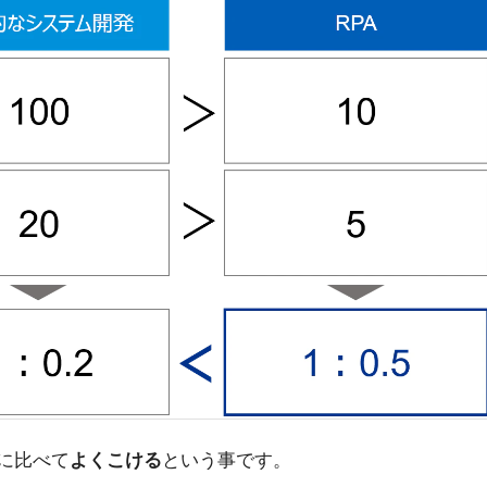
に比べて
よくこける
という事です。