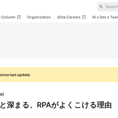
search
open_in_new
open_in_new
al Column
Organization
Qiita Careers
AI x Dev x Tea
ince last update.
be
)
っと深まる、RPAがよくこける理由