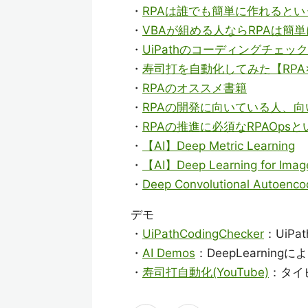
・
RPAは誰でも簡単に作れるとい
・
VBAが組める人ならRPAは簡
・
UiPathのコーディングチェ
・
寿司打を自動化してみた【RPA×
・
RPAのオススメ書籍
・
RPAの開発に向いている人、
・
RPAの推進に必須なRPAOps
・
【AI】Deep Metric Learning
・
【AI】Deep Learning for Imag
・
Deep Convolutional Au
デモ
・
UiPathCodingChecker
：UiP
・
AI Demos
：DeepLearni
・
寿司打自動化(YouTube)
：タイ