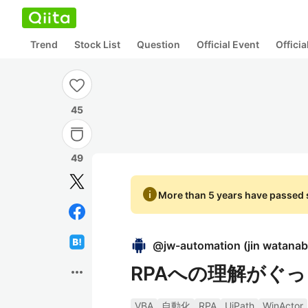
Trend
Stock List
Question
Official Event
Offici
45
49
info
More than 5 years have passed s
@
jw-automation
(
jin watana
RPAへの理解がぐ
more_horiz
VBA
自動化
RPA
UiPath
WinActor