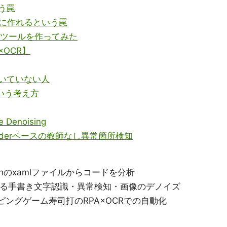
う罠
単に作れるという罠
ックツールを作ってみた
OCR】
向いていない人
という考え方
e Denoising
toencoderベースの教師なし異常箇所検知
athのxamlファイルからコードを分析
ngによる手書き文字認識・異常検知・画像のデノイズ
ピングゲーム寿司打のRPA×OCRでの自動化