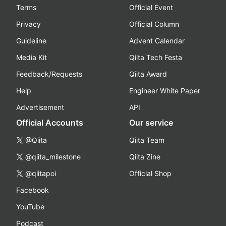
Terms
Official Event
Privacy
Official Column
Guideline
Advent Calendar
Media Kit
Qiita Tech Festa
Feedback/Requests
Qiita Award
Help
Engineer White Paper
Advertisement
API
Official Accounts
Our service
@Qiita
Qiita Team
@qiita_milestone
Qiita Zine
@qiitapoi
Official Shop
Facebook
YouTube
Podcast