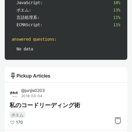
JavaScript:
18%
ポエム:
13%
言語処理系:
11%
ECMAScript:
11%
answered questions
:
No data
push_pin
Pickup Articles
@
junjis0203
2018-03-04
私のコードリーディング術
ポエム
170