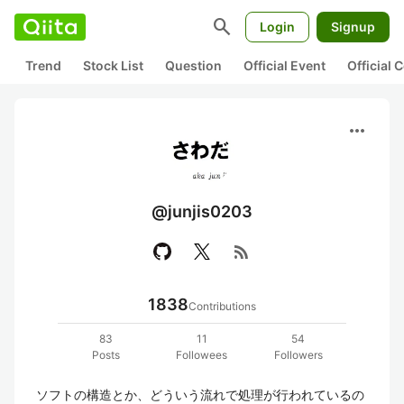
search
Login
Signup
Trend
Stock List
Question
Official Event
Official
more_horiz
@junjis0203
rss_feed
1838
Contributions
83
11
54
Posts
Followees
Followers
ソフトの構造とか、どういう流れで処理が行われているの