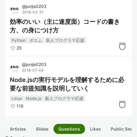
@
junjis0203
2018-03-31
効率のいい（主に速度面）コードの書き
方、の身につけ方
Python
ポエム
新人プログラマ応援
20
@
junjis0203
2018-07-09
Node.jsの実行モデルを理解するために必
要な前提知識を説明していく
Linux
Node.js
新人プログラマ応援
116
Articles
Slides
Questions
Likes
Public Stock