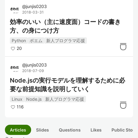
@
junjis0203
2018-03-31
効率のいい（主に速度面）コードの書き
方、の身につけ方
Python
ポエム
新人プログラマ応援
20
@
junjis0203
2018-07-09
Node.jsの実行モデルを理解するために必
要な前提知識を説明していく
Linux
Node.js
新人プログラマ応援
116
Articles
Slides
Questions
Likes
Public Stock