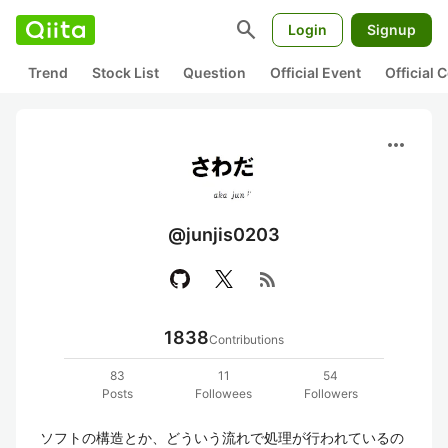
search
Login
Signup
Trend
Stock List
Question
Official Event
Official
more_horiz
@junjis0203
rss_feed
1838
Contributions
83
11
54
Posts
Followees
Followers
ソフトの構造とか、どういう流れで処理が行われているの