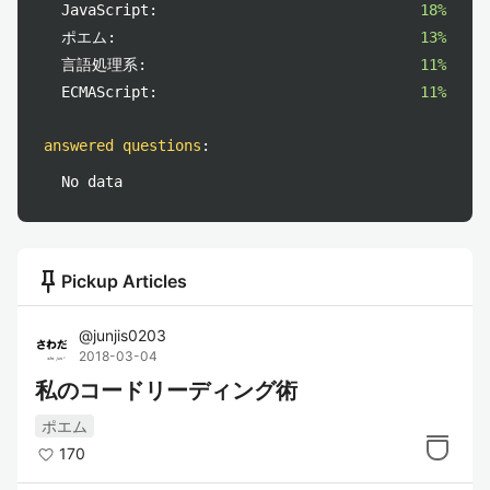
JavaScript:
18%
ポエム:
13%
言語処理系:
11%
ECMAScript:
11%
answered questions
:
No data
push_pin
Pickup Articles
@
junjis0203
2018-03-04
私のコードリーディング術
ポエム
170