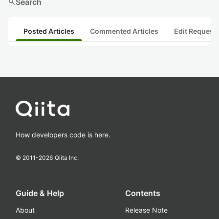
search
Search
Posted Articles
Commented Articles
Edit Request
How developers code is here.
© 2011-
2026
Qiita Inc.
Guide & Help
Contents
About
Release Note