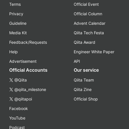
Terms
Official Event
Privacy
Official Column
Guideline
Advent Calendar
Media Kit
Qiita Tech Festa
Feedback/Requests
Qiita Award
Help
Engineer White Paper
Advertisement
API
Official Accounts
Our service
@Qiita
Qiita Team
@qiita_milestone
Qiita Zine
@qiitapoi
Official Shop
Facebook
YouTube
Podcast