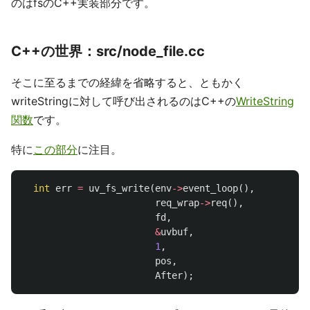
のはfsのC++実装部分です。
C++の世界：src/node_file.cc
そこに至るまでの経緯を省略すると、ともかく
writeStringに対して呼び出されるのはC++の
WriteString
関数
です。
特に
この部分
に注目。
int
err
=
uv_fs_write
(
env
->
event_loop
(),
req_wrap
->
req
(),
fd
,
&
uvbuf
,
1
,
pos
,
After
);