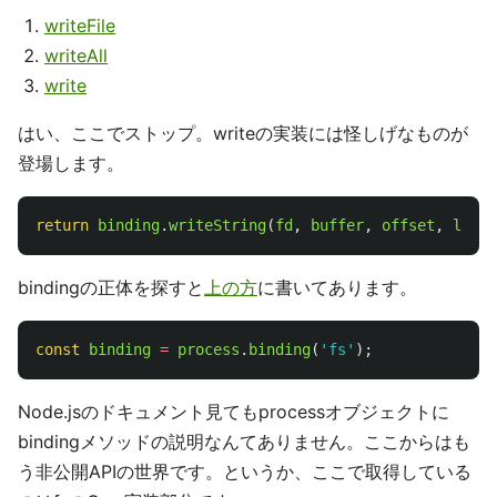
writeFile
writeAll
write
はい、ここでストップ。writeの実装には怪しげなものが
登場します。
return
binding
.
writeString
(
fd
,
buffer
,
offset
,
lengt
bindingの正体を探すと
上の方
に書いてあります。
const
binding
=
process
.
binding
(
'
fs
'
);
Node.jsのドキュメント見てもprocessオブジェクトに
bindingメソッドの説明なんてありません。ここからはも
う非公開APIの世界です。というか、ここで取得している