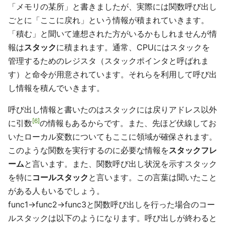
「メモリの某所」と書きましたが、実際には関数呼び出し
ごとに「ここに戻れ」という情報が積まれていきます。
「積む」と聞いて連想された方がいるかもしれませんが情
報は
スタック
に積まれます。通常、CPUにはスタックを
管理するためのレジスタ（スタックポインタと呼ばれま
す）と命令が用意されています。それらを利用して呼び出
し情報を積んでいきます。
呼び出し情報と書いたのはスタックには戻りアドレス以外
6
に引数
の情報もあるからです。また、先ほど伏線してお
いたローカル変数についてもここに領域が確保されます。
このような関数を実行するのに必要な情報を
スタックフレ
ーム
と言います。また、関数呼び出し状況を示すスタック
を特に
コールスタック
と言います。この言葉は聞いたこと
がある人もいるでしょう。
func1→func2→func3と関数呼び出しを行った場合のコー
ルスタックは以下のようになります。呼び出しが終わると