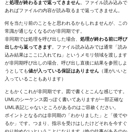
と
処理が終わるまで返ってきません
。ファイル読み込みで
あればファイルの内容が読み取るまで返ってきません。
何を当たり前のことをと思われるかもしれませんが、この
常識が通じなくなるのが非同期です。
非同期では処理を呼び出した場合、
処理が終わる前に呼び
出しから返ってきます
。ファイル読み込みでは通常「読み
込み結果はここに入れてね」というメモリ領域を渡します
が非同期呼び出しの場合、呼び出し直後に結果を参照しよ
うとしても
値が入っている保証はありません
（運がいいと
入っていることもあります）
ともかくこれが非同期です。図で書くとこんな感じです。
UMLのシーケンス図っぽく書いてありますが一部正確な
UML表記じゃないところがあるのはご容赦ください。
ポイントとなるのは非同期の「わかりました」と「後でや
るか」です。つまり、指示を受けはしたけどそれを今すぐ
やり始めないということになります（他の仕事があるのか