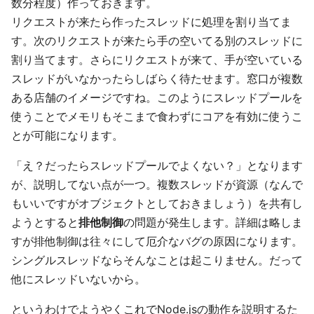
数分程度）作っておきます。
リクエストが来たら作ったスレッドに処理を割り当てま
す。次のリクエストが来たら手の空いてる別のスレッドに
割り当てます。さらにリクエストが来て、手が空いている
スレッドがいなかったらしばらく待たせます。窓口が複数
ある店舗のイメージですね。このようにスレッドプールを
使うことでメモリもそこまで食わずにコアを有効に使うこ
とが可能になります。
「え？だったらスレッドプールでよくない？」となります
が、説明してない点が一つ。複数スレッドが資源（なんで
もいいですがオブジェクトとしておきましょう）を共有し
ようとすると
排他制御
の問題が発生します。詳細は略しま
すが排他制御は往々にして厄介なバグの原因になります。
シングルスレッドならそんなことは起こりません。だって
他にスレッドいないから。
というわけでようやくこれでNode.jsの動作を説明するた