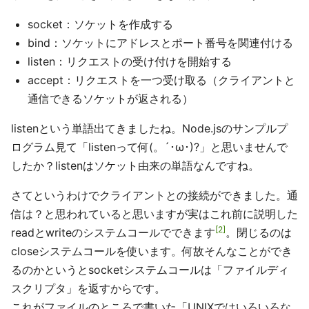
socket：ソケットを作成する
bind：ソケットにアドレスとポート番号を関連付ける
listen：リクエストの受け付けを開始する
accept：リクエストを一つ受け取る（クライアントと
通信できるソケットが返される）
listenという単語出てきましたね。Node.jsのサンプルプ
ログラム見て「listenって何(。´･ω･)?」と思いませんで
したか？listenはソケット由来の単語なんですね。
さてというわけでクライアントとの接続ができました。通
信は？と思われていると思いますが実はこれ前に説明した
2
readとwriteのシステムコールでできます
。閉じるのは
closeシステムコールを使います。何故そんなことができ
るのかというとsocketシステムコールは「ファイルディ
スクリプタ」を返すからです。
これがファイルのところで書いた「UNIXではいろいろな