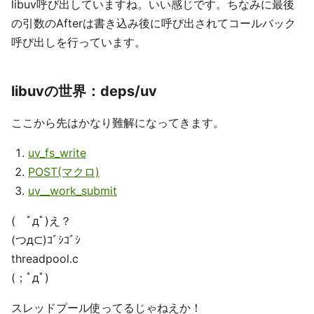
libuv呼び出していますね。いい感じです。ちなみに最後
の引数のAfterは書き込み後に呼び出されてコールバック
呼び出しを行っています。
libuvの世界：deps/uv
ここから先はかなり難解になってきます。
uv_fs_write
POST(マクロ)
uv__work_submit
( ﾟдﾟ)え？
(つд⊂)ｺﾞｼｺﾞｼ
threadpool.c
(；ﾟдﾟ)
スレッドプール使ってるじゃねえか！