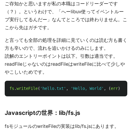
ご存知かと思いますが私の本職はコードリーダーです
（？）。というわけで、「へーlibuv使ってイベントルー
プ実行してるんだー」なんてところでは終わりません。こ
こから先はガチです。
と言っても全部の処理を詳細に見ていくのは読む方も書く
方も辛いので、流れを追いかけるのみにします。
読解のエントリーポイントは以下。引数は適当です。
readFileじゃないのはreadFileはwriteFileに比べて少しや
やこしいためです。
fs
.
writeFile
(
'
hello.txt
'
,
'
Hello, World
'
,
(
err
)
=>
{
Javascriptの世界：lib/fs.js
fsモジュールのwriteFileの実装はlib/fs.jsにあります。