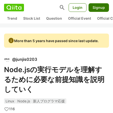
search
Login
Signup
Trend
Stock List
Question
Official Event
Official
info
More than 5 years have passed since last update.
@
junjis0203
Node.jsの実行モデルを理解す
るために必要な前提知識を説明
していく
Linux
Node.js
新人プログラマ応援
116