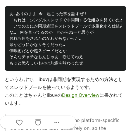
あ…ありのまま 今　起こった事を話すぜ！

「おれは　シングルスレッドで非同期する仕組みを見ていたと思っ
　いつのまにか同期処理をスレッドプールで多重化する仕組みを見
な…　何を言ってるのか　わからねーと思うが

おれも何をされたのかわからなかった…

頭がどうにかなりそうだった…

催眠術だとか超スピードだとか

そんなチャチなもんじゃあ　断じてねえ

というわけで、libuvは非同期を実現するための方法とし
てスレッドプールを使っているようです。
このことはちゃんとlibuvの
Design Overview
に書かれて
います。
Unlike network I/O, there are no platform-specific
more_horiz
file I/O primitives libuv could rely on, so the