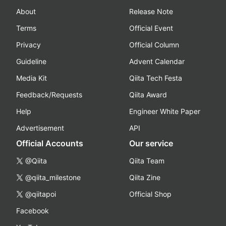
About
Release Note
Terms
Official Event
Privacy
Official Column
Guideline
Advent Calendar
Media Kit
Qiita Tech Festa
Feedback/Requests
Qiita Award
Help
Engineer White Paper
Advertisement
API
Official Accounts
Our service
@Qiita
Qiita Team
@qiita_milestone
Qiita Zine
@qiitapoi
Official Shop
Facebook