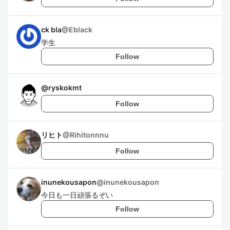
ck bla
@
Eblack
学生
Follow
@
ryskokmt
Follow
リヒト
@
Rihitonnnu
Follow
inunekousapon
@
inunekousapon
今日も一日頑張るぞい
Follow