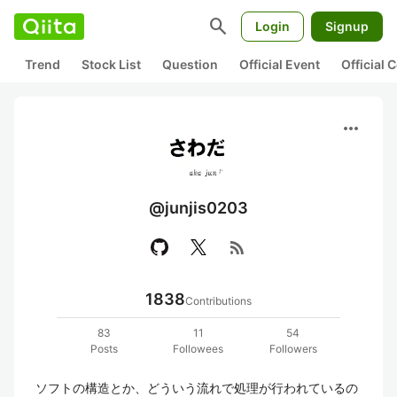
search
Login
Signup
Trend
Stock List
Question
Official Event
Official
more_horiz
@junjis0203
rss_feed
1838
Contributions
83
11
54
Posts
Followees
Followers
ソフトの構造とか、どういう流れで処理が行われているの