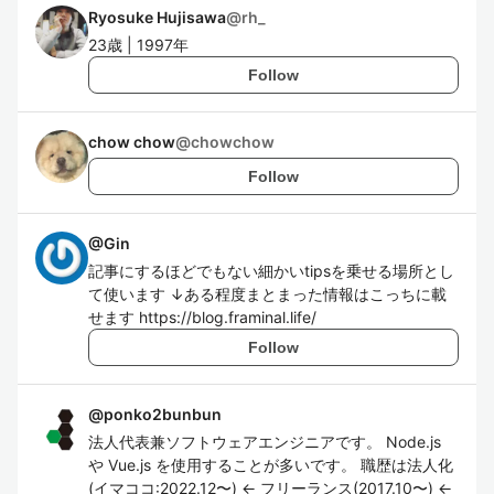
Ryosuke Hujisawa
@
rh_
23歳 | 1997年
Follow
chow chow
@
chowchow
Follow
@
Gin
記事にするほどでもない細かいtipsを乗せる場所とし
て使います ↓ある程度まとまった情報はこっちに載
せます https://blog.framinal.life/
Follow
@
ponko2bunbun
法人代表兼ソフトウェアエンジニアです。 Node.js
や Vue.js を使用することが多いです。 職歴は法人化
(イマココ:2022.12〜) ← フリーランス(2017.10〜) ←