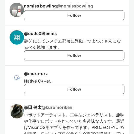
nomiss bowling
@
nomissbowling
Follow
@
oudc09tennis
齢31にしてシステム部署に異動、つよつよさんにな
るべく勉強します。
Follow
@
mura-orz
Native C++er.
Follow
森田 健太
@
kuromoriken
ロボットアーティスト、工学型ジェネラリスト。趣味
や仕事でロボットを作っていた多趣味な人です。最近
はVisionOS用アプリを作ってます。PROJECT−YUIの
創設者。ロボットプログラミング教室の講師をしてい