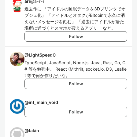
ari
@
a-r-i
過去作に 「アイドルの睡眠データを3Dプリンタでオ
ブジェ化」 「アイドルとオタクがBitcoinで永久に消
えないメッセージを刻む」 「過去にアイドルが居た
場所に近づくとスマホが震えるアプリ」 など。
Follow
@
LightSpeedC
TypeScript, JavaScript, Node.js, Java, Rust, Go, C
# 等を勉強中。 React (Mithril), socket.io, D3, Leafle
t 等で何か作りたいな。
Follow
@
int_main_void
Follow
@
takin