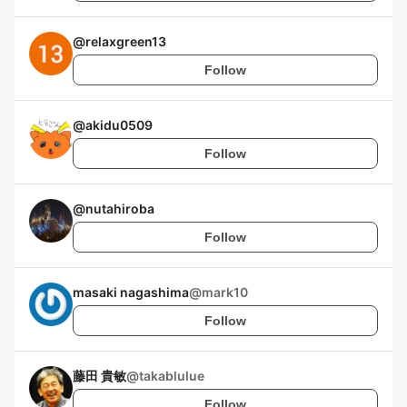
@
relaxgreen13
Follow
@
akidu0509
Follow
@
nutahiroba
Follow
masaki nagashima
@
mark10
Follow
藤田 貴敏
@
takablulue
Follow