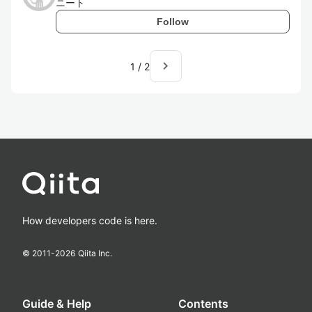
ニート
Follow
navigate_next
1
/
2
How developers code is here.
© 2011-
2026
Qiita Inc.
Guide & Help
Contents