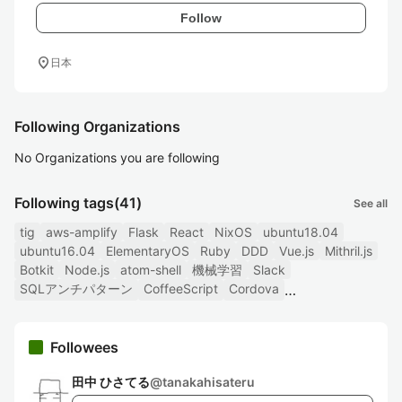
Follow
location_on
日本
Following Organizations
No Organizations you are following
Following tags
(41)
See all
tig
aws-amplify
Flask
React
NixOS
ubuntu18.04
ubuntu16.04
ElementaryOS
Ruby
DDD
Vue.js
Mithril.js
Botkit
Node.js
atom-shell
機械学習
Slack
SQLアンチパターン
CoffeeScript
Cordova
Followees
田中 ひさてる
@
tanakahisateru