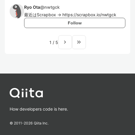
Ryo Ota
@
nwtgck
最近はScrapbox → https://scrapbox.io/nwtgck
Follow
navigate_next
keyboard_double_arrow_right
1
/
5
How developers code is here.
© 2011-
2026
Qiita Inc.