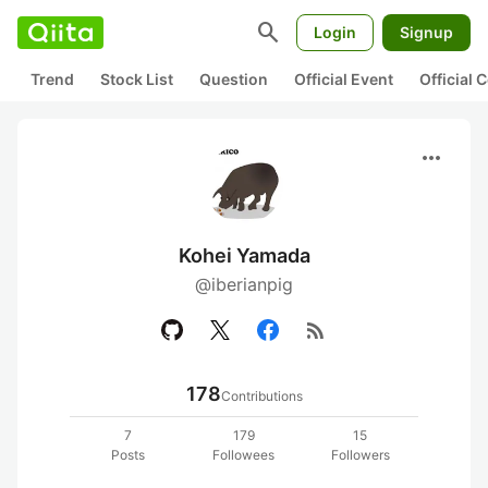
search
Login
Signup
Trend
Stock List
Question
Official Event
Official
more_horiz
Kohei Yamada
@iberianpig
rss_feed
178
Contributions
7
179
15
Posts
Followees
Followers