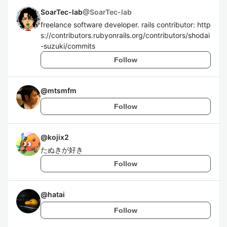
SoarTec-lab
@
SoarTec-lab
freelance software developer. rails contributor: http
s://contributors.rubyonrails.org/contributors/shodai
-suzuki/commits
Follow
@
mtsmfm
Follow
@
kojix2
たぬきが好き
Follow
@
hatai
Follow