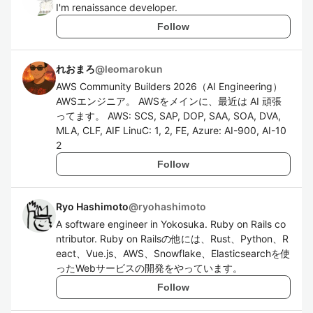
I'm renaissance developer.
Follow
れおまろ
@
leomarokun
AWS Community Builders 2026（AI Engineering）
AWSエンジニア。 AWSをメインに、最近は AI 頑張
ってます。 AWS: SCS, SAP, DOP, SAA, SOA, DVA,
MLA, CLF, AIF LinuC: 1, 2, FE, Azure: AI-900, AI-10
2
Follow
Ryo Hashimoto
@
ryohashimoto
A software engineer in Yokosuka. Ruby on Rails co
ntributor. Ruby on Railsの他には、Rust、Python、R
eact、Vue.js、AWS、Snowflake、Elasticsearchを使
ったWebサービスの開発をやっています。
Follow