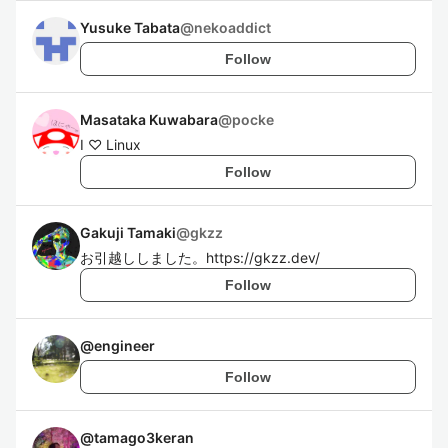
Yusuke Tabata
@
nekoaddict
Follow
Masataka Kuwabara
@
pocke
I ♡ Linux
Follow
Gakuji Tamaki
@
gkzz
お引越ししました。https://gkzz.dev/
Follow
@
engineer
Follow
@
tamago3keran