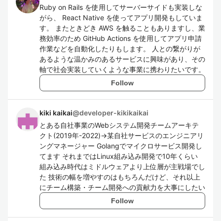
Ruby on Rails を使用してサーバーサイドも実装しな
がら、 React Native を使ってアプリ開発もしていま
す。 またときどき AWS を触ることもありますし、業
務効率のため GitHub Actions を使用してアプリ申請
作業などを自動化したりもします。 人との繋がりが
あるような温かみのあるサービスに興味があり、その
軸で社会実装していくような事業に携わりたいです。
Follow
kiki kaikai
@
developer-kikikaikai
とある自社事業のWebシステム開発チームアーキテ
クト(2019年-2022)→某自社サービスのエンジニアリ
ングマネージャー Golangでマイクロサービス開発し
てます それまではLinux組み込み開発で10年くらい
組み込み時代はミドルウェアより上位層が主戦場でし
た 技術の幅を増やすのはもちろんだけど、それ以上
にチーム構築・チーム開発への貢献力を大事にしたい
Follow