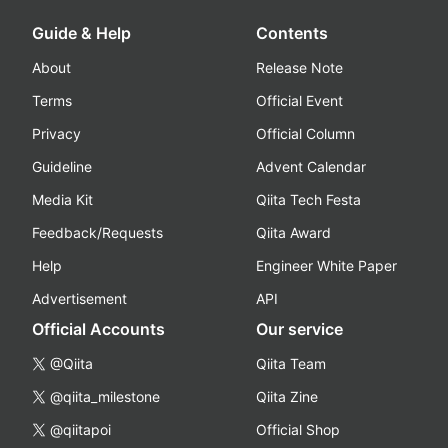
Guide & Help
Contents
About
Release Note
Terms
Official Event
Privacy
Official Column
Guideline
Advent Calendar
Media Kit
Qiita Tech Festa
Feedback/Requests
Qiita Award
Help
Engineer White Paper
Advertisement
API
Official Accounts
Our service
@Qiita
Qiita Team
@qiita_milestone
Qiita Zine
@qiitapoi
Official Shop