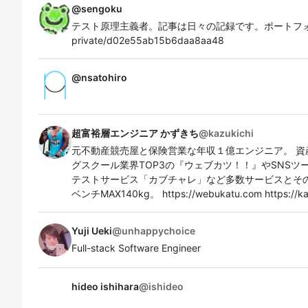
@
sengoku
テスト原理主義者。記事は日々の記録です。ポートフォリオ → htt
private/d02e55ab15b6daa8aa48
@
nsatohiro
超富裕層エンジニア かずきち
@
kazukichi
元不動産競売屋と保険営業な年収１億エンジニア。 資産
グスクール業界TOP3の『ウェブカツ！！』やSNSツー
テストサービス「カブチャレ」など多数サービスとそ
ベンチMAX140kg。 https://webukatu.com https://kam
Yuji Ueki
@
unhappychoice
Full-stack Software Engineer
hideo ishihara
@
ishideo