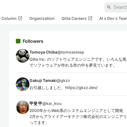
search
open_in_new
open_in_new
al Column
Organization
Qiita Careers
AI x Dev x Tea
Followers
Tomoya Chiba
@
tomoasleep
Qiita Inc. のソフトウェアエンジニアです。いろ
でソフトウェアが作れる世の中を夢見ています。
Gakuji Tamaki
@
gkzz
お引越ししました。https://gkzz.dev/
甲斐 甲
@
kai_kou
2000年からWeb系のシステムエンジニアとして開発
2月からアライドアーキテクツ株式会社のエンジニア
ってます。