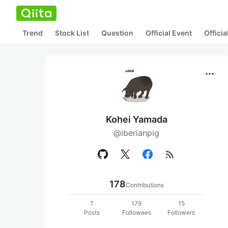
Trend
Stock List
Question
Official Event
Offici
more_horiz
Kohei Yamada
@iberianpig
rss_feed
178
Contributions
7
179
15
Posts
Followees
Followers