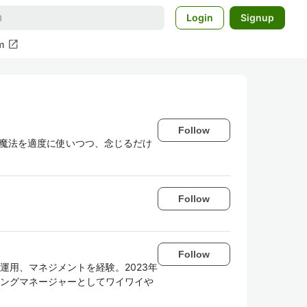
Login
Signup
open_in_new
m
Follow
んな黒魔法を適度に使いつつ、念じるだけ
Follow
Follow
、運用、マネジメントを経験。2023年
リングマネージャーとしてワイワイや