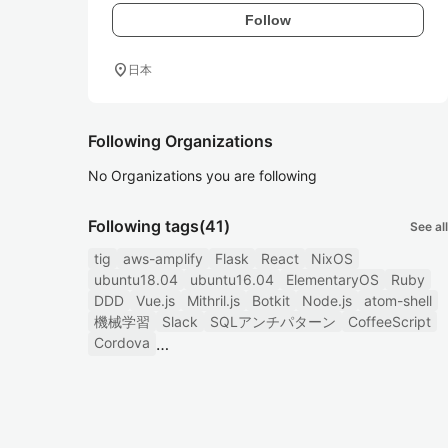
Follow
location_on
日本
Following Organizations
No Organizations you are following
Following tags
(41)
See all
tig
aws-amplify
Flask
React
NixOS
ubuntu18.04
ubuntu16.04
ElementaryOS
Ruby
DDD
Vue.js
Mithril.js
Botkit
Node.js
atom-shell
機械学習
Slack
SQLアンチパターン
CoffeeScript
Cordova