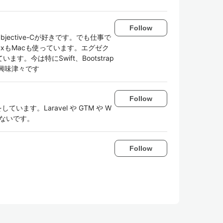
Follow
bjective-Cが好きです。でも仕事で
inuxもMacも使っています。エグゼク
。今は特にSwift、Bootstrap
ntに興味津々です
Follow
しています。Laravel や GTM や W
いないです。
Follow