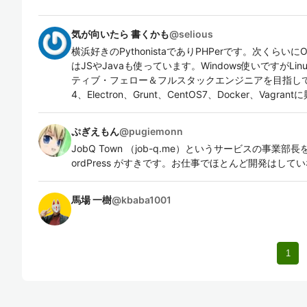
気が向いたら 書くかも
@
selious
横浜好きのPythonistaでありPHPerです。次くらいにO
はJSやJavaも使っています。Windows使いですがL
ティブ・フェロー＆フルスタックエンジニアを目指しています
4、Electron、Grunt、CentOS7、Docker、Vagra
ぷぎえもん
@
pugiemonn
JobQ Town （job-q.me）というサービスの事業部長を
ordPress がすきです。お仕事でほとんど開発はして
馬場 一樹
@
kbaba1001
1