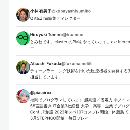
小林 有美子
@
kobayashiyumiko
Qiita:Zine編集ディレクター
Hiroyuki Tomine
@
htomine
とみねです。cluster のPMをやっています。ex: Incr
ー
Atsushi Fukuda
@
fukumame55
ディープラーニング技術を用いた医療機器を開発するア
担当しています。
@
piacerex
福岡でプログラマしています 超高速／省電力 非ノイマン
58言語書き IT企業3社経営 大学・高専・企業でプログラミング&
Conf JP創設 2023年スペ107コスプレ開始、体脂肪-9.
3月STEPNGO開始⋯毎日プレイ