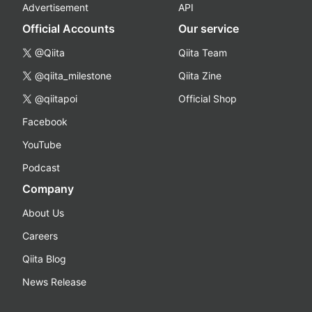
Advertisement
API
Official Accounts
Our service
@Qiita
Qiita Team
@qiita_milestone
Qiita Zine
@qiitapoi
Official Shop
Facebook
YouTube
Podcast
Company
About Us
Careers
Qiita Blog
News Release