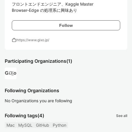
フロントエンドエンジニア、Kaggle Master

Browser-Edge の処理系に興味あり
Follow
work
https://www.gixo.jp/
Participating Organizations
(1)
Following Organizations
No Organizations you are following
Following tags
(4)
See all
Mac
MySQL
GitHub
Python