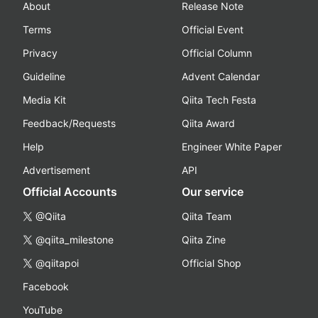
About
Release Note
Terms
Official Event
Privacy
Official Column
Guideline
Advent Calendar
Media Kit
Qiita Tech Festa
Feedback/Requests
Qiita Award
Help
Engineer White Paper
Advertisement
API
Official Accounts
Our service
@Qiita
Qiita Team
@qiita_milestone
Qiita Zine
@qiitapoi
Official Shop
Facebook
YouTube