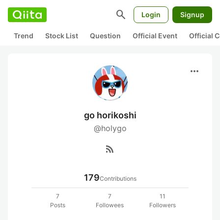
search
Login
Signup
Trend
Stock List
Question
Official Event
Official
more_horiz
go horikoshi
@holygo
rss_feed
179
Contributions
7
7
11
Posts
Followees
Followers