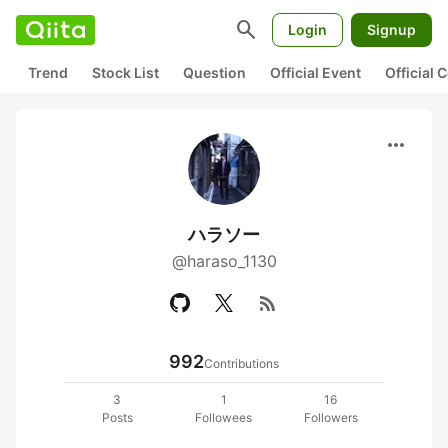
search
Login
Signup
Trend
Stock List
Question
Official Event
Official
more_horiz
ハラソー
@haraso_1130
rss_feed
992
Contributions
3
1
16
Posts
Followees
Followers