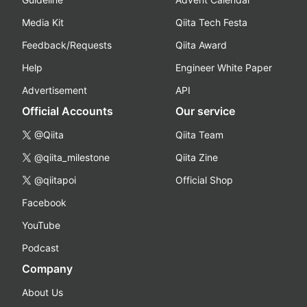
Media Kit
Qiita Tech Festa
Feedback/Requests
Qiita Award
Help
Engineer White Paper
Advertisement
API
Official Accounts
Our service
@Qiita
Qiita Team
@qiita_milestone
Qiita Zine
@qiitapoi
Official Shop
Facebook
YouTube
Podcast
Company
About Us