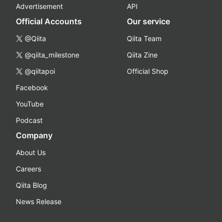
Advertisement
API
Official Accounts
Our service
@Qiita
Qiita Team
@qiita_milestone
Qiita Zine
@qiitapoi
Official Shop
Facebook
YouTube
Podcast
Company
About Us
Careers
Qiita Blog
News Release