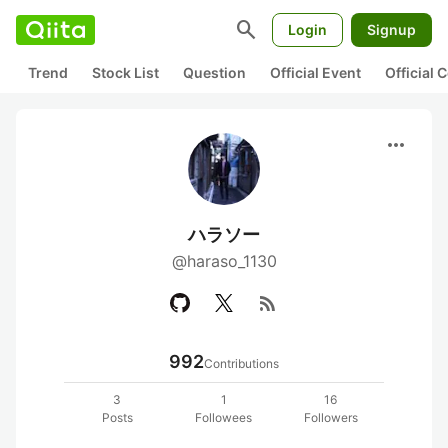
search
Login
Signup
Trend
Stock List
Question
Official Event
Official
more_horiz
ハラソー
@haraso_1130
rss_feed
992
Contributions
3
1
16
Posts
Followees
Followers