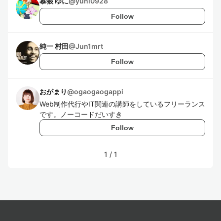
慕狼 ゆに
@
yuni0928
Follow
純一 村田
@
Jun1mrt
Follow
おがまり
@
ogaogaogappi
Web制作代行やIT関連の講師をしているフリーランス
です。ノーコードだいすき
Follow
1
/
1