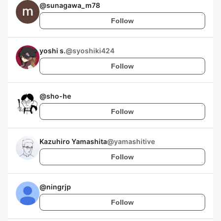
@
sunagawa_m78
Follow
yoshi s.
@
syoshiki424
Follow
@
sho-he
Follow
Kazuhiro Yamashita
@
yamashitive
Follow
@
ningrjp
Follow