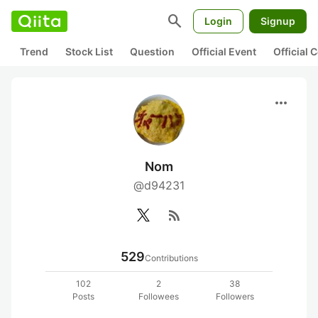
search
Login
Signup
Trend
Stock List
Question
Official Event
Official
more_horiz
Nom
@d94231
rss_feed
529
Contributions
102
2
38
Posts
Followees
Followers