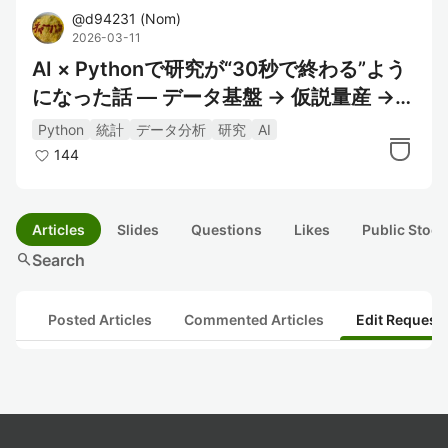
@
d94231
(
Nom
)
2026-03-11
AI × Pythonで研究が“30秒で終わる”よう
になった話 ― データ基盤 → 仮説量産 →
高速検証の時代へ
Python
統計
データ分析
研究
AI
144
Articles
Slides
Questions
Likes
Public Stock
search
Search
Posted Articles
Commented Articles
Edit Request