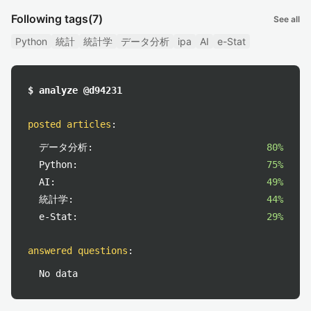
Following tags
(7)
See all
Python
統計
統計学
データ分析
ipa
AI
e-Stat
$ analyze @d94231
posted articles
:
データ分析:
80%
Python:
75%
AI:
49%
統計学:
44%
e-Stat:
29%
answered questions
:
No data