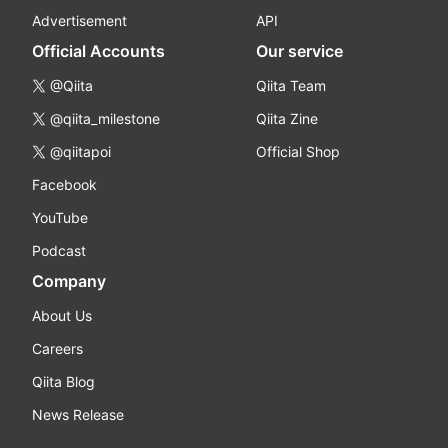
Advertisement
API
Official Accounts
Our service
@Qiita
Qiita Team
@qiita_milestone
Qiita Zine
@qiitapoi
Official Shop
Facebook
YouTube
Podcast
Company
About Us
Careers
Qiita Blog
News Release