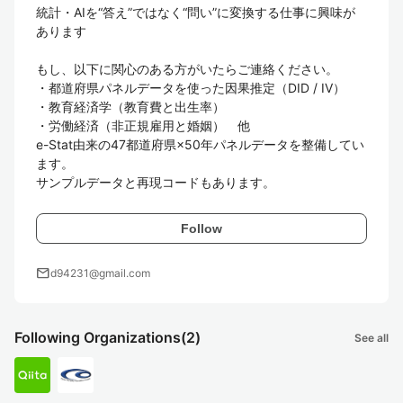
統計・AIを“答え”ではなく“問い”に変換する仕事に興味が
あります

もし、以下に関心のある方がいたらご連絡ください。

・都道府県パネルデータを使った因果推定（DID / IV）

・教育経済学（教育費と出生率）

・労働経済（非正規雇用と婚姻）　他

e-Stat由来の47都道府県×50年パネルデータを整備してい
ます。

サンプルデータと再現コードもあります。
Follow
mail
d94231@gmail.com
Following Organizations
(2)
See all