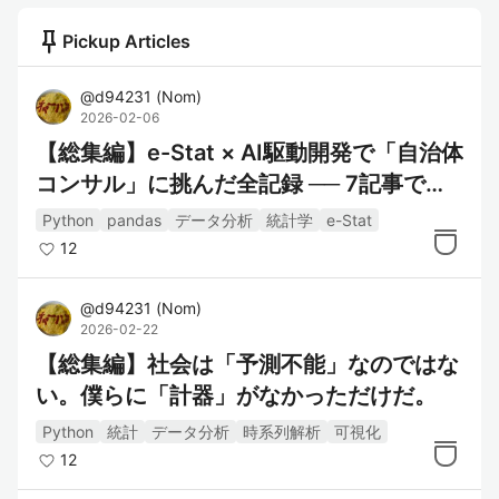
push_pin
Pickup Articles
@
d94231
(
Nom
)
2026-02-06
【総集編】e-Stat × AI駆動開発で「自治体
コンサル」に挑んだ全記録 ── 7記事で辿
る、失敗→発見→検証の進化プロセス
Python
pandas
データ分析
統計学
e-Stat
12
@
d94231
(
Nom
)
2026-02-22
【総集編】社会は「予測不能」なのではな
い。僕らに「計器」がなかっただけだ。
Python
統計
データ分析
時系列解析
可視化
12