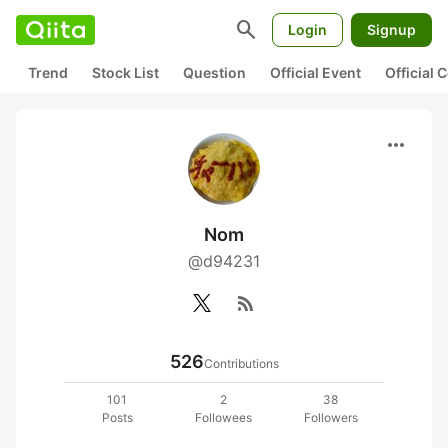
search
Login
Signup
Trend
Stock List
Question
Official Event
Official
more_horiz
Nom
@d94231
rss_feed
526
Contributions
101
2
38
Posts
Followees
Followers