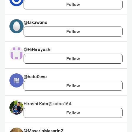
Follow
@
takawano
Follow
@
HiHiroyoshi
Follow
@
hato0evo
Follow
Hiroshi Kato
@
katoo164
Follow
@
MasarinMasarin2