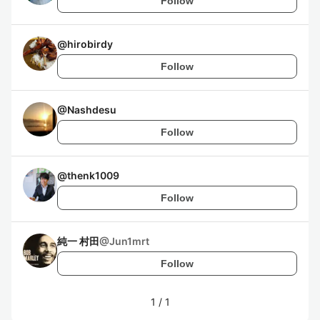
Follow
@
hirobirdy
Follow
@
Nashdesu
Follow
@
thenk1009
Follow
純一 村田
@
Jun1mrt
Follow
1
/
1