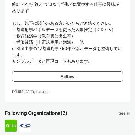
統計・AIを“答え”ではなく“問い”に変換する仕事に興味が
あります

もし、以下に関心のある方がいたらご連絡ください。

・都道府県パネルデータを使った因果推定（DID / IV）

・教育経済学（教育費と出生率）

・労働経済（非正規雇用と婚姻）　他

e-Stat由来の47都道府県×50年パネルデータを整備してい
ます。

サンプルデータと再現コードもあります。
Follow
mail
d94231@gmail.com
Following Organizations
(2)
See all