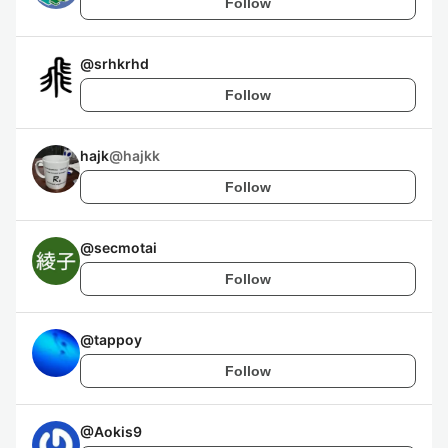
Follow
@
srhkrhd
Follow
hajk
@
hajkk
Follow
@
secmotai
Follow
@
tappoy
Follow
@
Aokis9