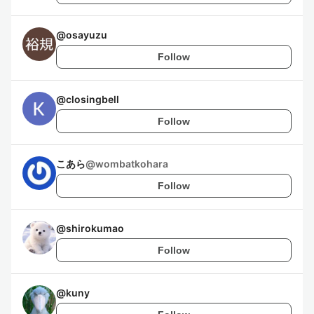
@
osayuzu
Follow
@
closingbell
Follow
こあら
@
wombatkohara
Follow
@
shirokumao
Follow
@
kuny