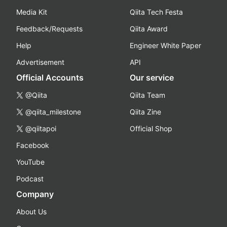
Media Kit
Qiita Tech Festa
Feedback/Requests
Qiita Award
Help
Engineer White Paper
Advertisement
API
Official Accounts
Our service
@Qiita
Qiita Team
@qiita_milestone
Qiita Zine
@qiitapoi
Official Shop
Facebook
YouTube
Podcast
Company
About Us