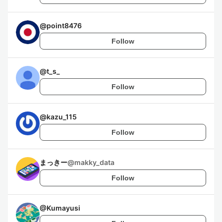
@
point8476
Follow
@
t_s_
Follow
@
kazu_115
Follow
まっきー
@
makky_data
Follow
@
Kumayusi