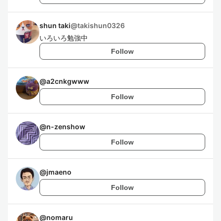
shun taki
@
takishun0326
いろいろ勉強中
Follow
@
a2cnkgwww
Follow
@
n-zenshow
Follow
@
jmaeno
Follow
@
nomaru