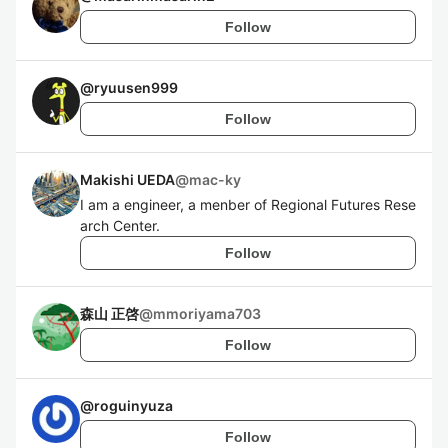
Follow
@
ryuusen999
Follow
Makishi UEDA
@
mac-ky
I am a engineer, a menber of Regional Futures Rese
arch Center.
Follow
森山 正啓
@
mmoriyama703
Follow
@
roguinyuza
Follow