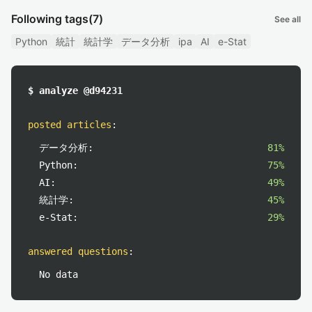
Following tags
(7)
See all
Python
統計
統計学
データ分析
ipa
AI
e-Stat
$ analyze @d94231
posted articles
:
データ分析:
81%
Python:
75%
AI:
49%
統計学:
45%
e-Stat:
29%
answered questions
:
No data