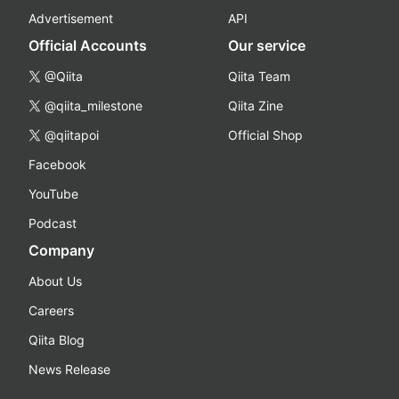
Advertisement
API
Official Accounts
Our service
@Qiita
Qiita Team
@qiita_milestone
Qiita Zine
@qiitapoi
Official Shop
Facebook
YouTube
Podcast
Company
About Us
Careers
Qiita Blog
News Release