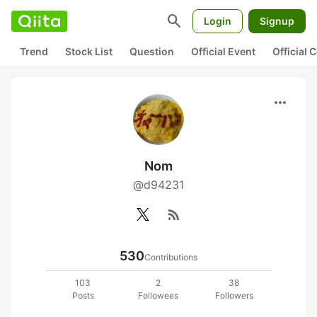
search
Login
Signup
Trend
Stock List
Question
Official Event
Official
more_horiz
Nom
@d94231
rss_feed
530
Contributions
103
2
38
Posts
Followees
Followers