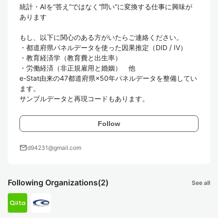
統計・AIを“答え”ではなく“問い”に変換する仕事に興味が
あります

もし、以下に関心のある方がいたらご連絡ください。

・都道府県パネルデータを使った因果推定（DID / IV）

・教育経済学（教育費と出生率）

・労働経済（非正規雇用と婚姻）　他

e-Stat由来の47都道府県×50年パネルデータを整備してい
ます。

サンプルデータと再現コードもあります。
Follow
mail
d94231@gmail.com
Following Organizations
(2)
See all