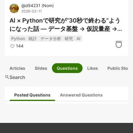
@
d94231
(
Nom
)
2026-03-11
AI × Pythonで研究が“30秒で終わる”よう
になった話 ― データ基盤 → 仮説量産 →
高速検証の時代へ
Python
統計
データ分析
研究
AI
144
Articles
Slides
Questions
Likes
Public Stock
search
Search
Posted Questions
Answered Questions