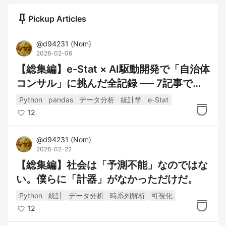
push_pin
Pickup Articles
@
d94231
(
Nom
)
2026-02-06
【総集編】e-Stat × AI駆動開発で「自治体
コンサル」に挑んだ全記録 ── 7記事で辿
る、失敗→発見→検証の進化プロセス
Python
pandas
データ分析
統計学
e-Stat
12
@
d94231
(
Nom
)
2026-02-22
【総集編】社会は「予測不能」なのではな
い。僕らに「計器」がなかっただけだ。
Python
統計
データ分析
時系列解析
可視化
12