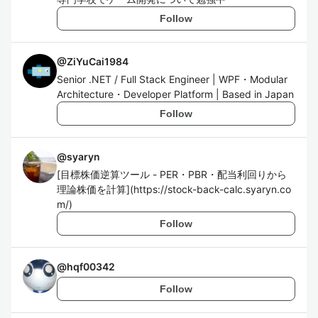
Follow
@
ZiYuCai1984
Senior .NET / Full Stack Engineer | WPF・Modular
Architecture・Developer Platform | Based in Japan
Follow
@
syaryn
[目標株価逆算ツール - PER・PBR・配当利回りから
理論株価を計算](https://stock-back-calc.syaryn.co
m/)
Follow
@
hqf00342
Follow