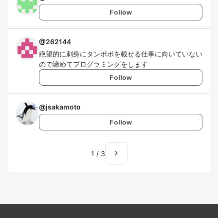
Follow
@
262144
絶望的に刺身にタンポポを載せる仕事に向いていない
ので諦めてプログラミングをします
Follow
@
jsakamoto
Follow
navigate_next
1
/
3