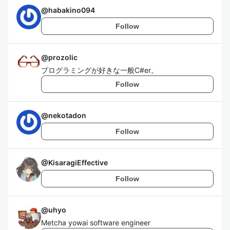
@
habakino094
Follow
@
prozolic
プログラミングが好きな一般C#er。
Follow
@
nekotadon
Follow
@
KisaragiEffective
Follow
@
uhyo
Metcha yowai software engineer