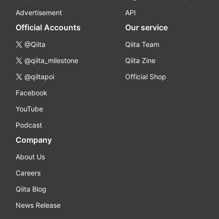
Advertisement
API
Official Accounts
Our service
@Qiita
Qiita Team
@qiita_milestone
Qiita Zine
@qiitapoi
Official Shop
Facebook
YouTube
Podcast
Company
About Us
Careers
Qiita Blog
News Release