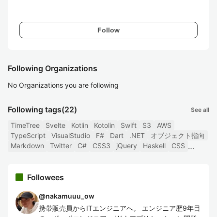
Follow
Following Organizations
No Organizations you are following
Following tags
(22)
See all
TimeTree
Svelte
Kotlin
Kotolin
Swift
S3
AWS
TypeScript
VisualStudio
F#
Dart
.NET
オブジェクト指向
Markdown
Twitter
C#
CSS3
jQuery
Haskell
CSS
Followees
@
nakamuuu_ow
携帯販売員からITエンジニアへ。 エンジニア歴9年目