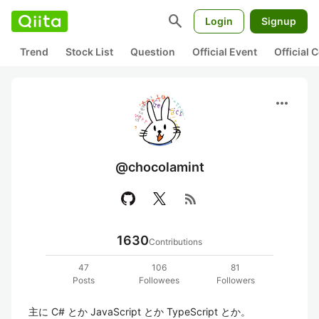
search
Login
Signup
Trend
Stock List
Question
Official Event
Official
more_horiz
@chocolamint
rss_feed
1630
Contributions
47
106
81
Posts
Followees
Followers
主に C# とか JavaScript とか TypeScript とか。
