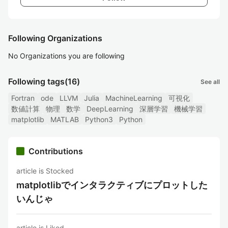
Following Organizations
No Organizations you are following
Following tags
(16)
See all
Fortran
ode
LLVM
Julia
MachineLearning
可視化
数値計算
物理
数学
DeepLearning
深層学習
機械学習
matplotlib
MATLAB
Python3
Python
Contributions
article is Stocked
matplotlibでインタラクティブにプロットした
いんじゃ
article is Liked