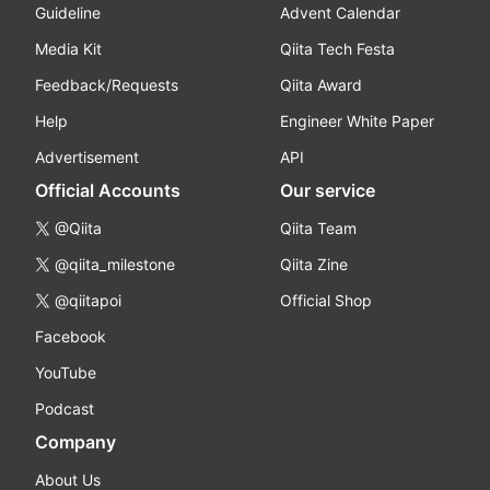
Guideline
Advent Calendar
Media Kit
Qiita Tech Festa
Feedback/Requests
Qiita Award
Help
Engineer White Paper
Advertisement
API
Official Accounts
Our service
@Qiita
Qiita Team
@qiita_milestone
Qiita Zine
@qiitapoi
Official Shop
Facebook
YouTube
Podcast
Company
About Us