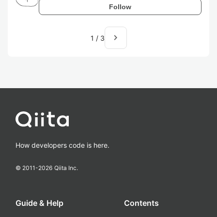
Follow
navigate_next
1
/
3
How developers code is here.
© 2011-
2026
Qiita Inc.
Guide & Help
Contents