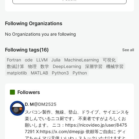
Following Organizations
No Organizations you are following
Following tags
(16)
See all
Fortran
ode
LLVM
Julia
MachineLearning
可視化
数値計算
物理
数学
DeepLearning
深層学習
機械学習
matplotlib
MATLAB
Python3
Python
Followers
D. M
@
DM2525
スパコン製作、無線、登山、ドライブ、サイエンスを
楽しんでいるニコ厨です。 不束者ですがよろしくお
願いします。 ニコ：https://nicovideo.jp/user/8475
7291 X:https://x.com/dmepjp 依頼等ご自由に ディ
アちゃんマジ天使 いいね・ストックいただけますと