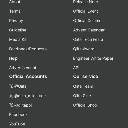
About
Release Note
Terms
Official Event
Privacy
Official Column
Guideline
Advent Calendar
Media Kit
Qiita Tech Festa
Feedback/Requests
Qiita Award
Help
Engineer White Paper
Advertisement
API
Official Accounts
Our service
@Qiita
Qiita Team
@qiita_milestone
Qiita Zine
@qiitapoi
Official Shop
Facebook
YouTube