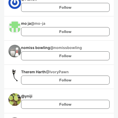
Follow
mo ja
@
mo-ja
Follow
nomiss bowling
@
nomissbowling
Follow
Therem Harth
@
IvoryPawn
Follow
@
yniji
Follow