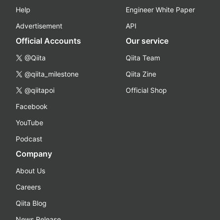
Help
Engineer White Paper
Advertisement
API
Official Accounts
Our service
@Qiita
Qiita Team
@qiita_milestone
Qiita Zine
@qiitapoi
Official Shop
Facebook
YouTube
Podcast
Company
About Us
Careers
Qiita Blog
News Release