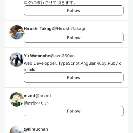
ログに移行させて頂きます。
Follow
Hiroshi Takagi
@
HiroshiTakagi
Follow
Yu Watanabe
@
azu369yu
Web Developper. TypeScript,Angular,Ruby,Ruby o
n rails
Follow
mzmt
@
mzmt
焼肉食べたい
Follow
@
kimuchan