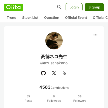
search
Login
Signup
Trend
Stock List
Question
Official Event
Official
more_horiz
高徳ネコ先生
@azusanakano
rss_feed
4563
Contributions
55
0
38
Posts
Followees
Followers