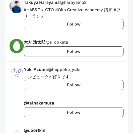
Takuya Harayama
@
harayama2
#HAB&Co. CTO #Oita Creative Academy 講師 #フ
リーランス
Follow
大方 惣太郎
@
s_ookata
Follow
Yuki Azuma
@
heppoko_yuki
コンピュータが好きです。
Follow
@
ta1nakamura
Follow
@
doorfkin