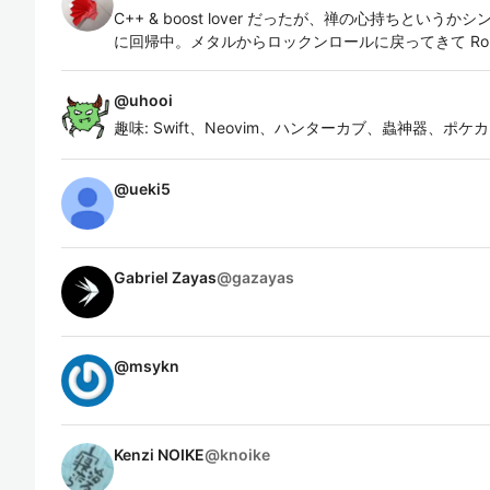
C++ & boost lover だったが、禅の心持ちとい
に回帰中。メタルからロックンロールに戻ってきて Rollin
@
uhooi
趣味: Swift、Neovim、ハンターカブ、蟲神器、ポケカ
@
ueki5
Gabriel Zayas
@
gazayas
@
msykn
Kenzi NOIKE
@
knoike