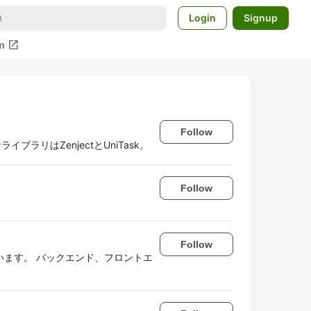
Login
Signup
open_in_new
m
Follow
ブラリはZenjectとUniTask。
Follow
Follow
います。 バックエンド、フロントエ