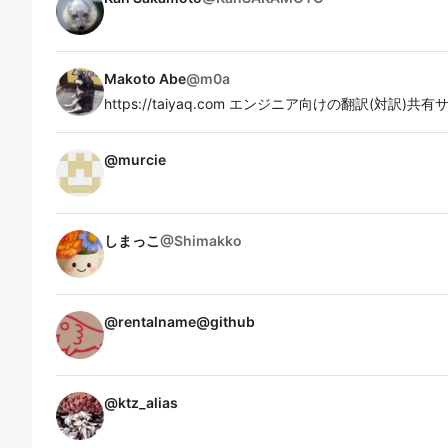
Makoto Abe
@
m0a
https://taiyaq.com エンジニア向けの翻訳(対訳)
@
murcie
しまっこ
@
Shimakko
@
rentalname@github
@
ktz_alias