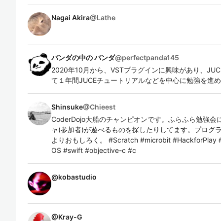
Nagai Akira
@
Lathe
パンダの中の パンダ
@
perfectpanda145
2020年10月から、VSTプラグインに興味があり、JU
て１年間JUCEチュートリアルなどを中心に勉強を進
Shinsuke
@
Chieest
CoderDojo大船のチャンピオンです。ふらふら勉強会に
ャ(参加者)が遊べるものを探したりしてます。プログ
よりおもしろく。 #Scratch #microbit #HackforPlay #Py
OS #swift #objective-c #c
@
kobastudio
@
Kray-G