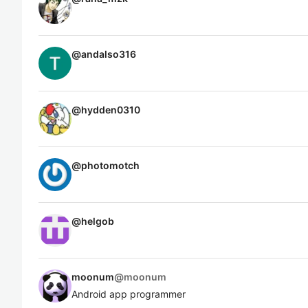
@
andalso316
@
hydden0310
@
photomotch
@
helgob
moonum
@
moonum
Android app programmer