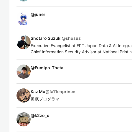
@
juner
Shotaro Suzuki
@
shosuz
Executive Evangelist at FPT Japan Data & AI Integrat
Chief Information Security Advisor at National Print
@
Fumipo-Theta
Kaz Mu
@
fa11enprince
睡眠プログラマ
@
k2zo_o