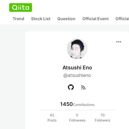
Trend
Stock List
Question
Official Event
Offici
more_horiz
Atsushi Eno
@atsushieno
rss_feed
1450
Contributions
42
0
70
Posts
Followees
Followers