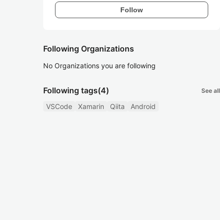
Follow
Following Organizations
No Organizations you are following
Following tags
(4)
See all
VSCode
Xamarin
Qiita
Android