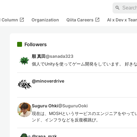
search
open_in_new
open_in_new
al Column
Organization
Qiita Careers
AI x Dev x Tea
Followers
順 真田
@
sanada323
個人でUnityを使ってゲーム開発をしています。 好きなライ
@
minoverdrive
Suguru Ohki
@
SuguruOoki
現在は、MOSHというサービスのエンジニアをやって
ンド、インフラなどを反復横跳び。
@
rana_mzk