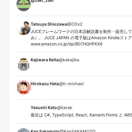
@
zaki_zaki
Tatsuya Shiozawa
@
COx2
JUCEフレームワークの日本語解説書を制作・販売し
み）。 JUCE JAPAN の電子版はAmazon Kindleス
www.amazon.co.jp/dp/B07HQHFKX9
Kajiwara Keita
@
kakajika
Hirokazu Hata
@
h-michael
Yasushi Kato
@
karak
最近は C#, TypeScript, React, Xamarin.Forms 
Kan Sakamoto
@
KanSAKAMOTO