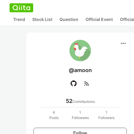
Trend
Stock List
Question
Official Event
Offici
more_horiz
@amoon
rss_feed
52
Contributions
4
1
1
Posts
Followees
Followers
Follow