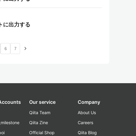
ポートに出力する
navigate_next
6
7
 Accounts
Our service
Company
Qiita Team
About Us
_milestone
Qiita Zine
Careers
poi
Official Shop
Qiita Blog