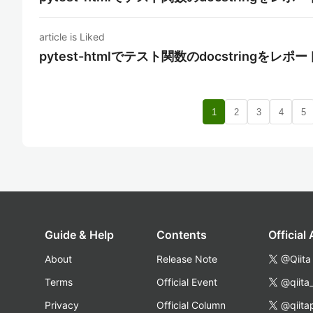
article is Liked
pytest-htmlでテスト関数のdocstringをレ
1
2
3
4
5
Guide & Help
Contents
Official
About
Release Note
@Qiita
Terms
Official Event
@qiita
Privacy
Official Column
@qiita