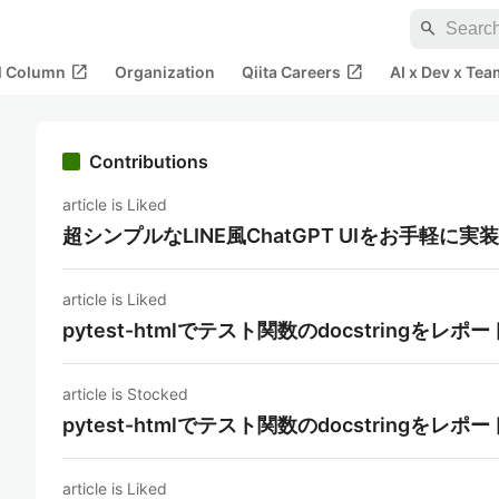
search
open_in_new
open_in_new
al Column
Organization
Qiita Careers
AI x Dev x Tea
Contributions
article is Liked
超シンプルなLINE風ChatGPT UIをお手軽に実
article is Liked
pytest-htmlでテスト関数のdocstringをレ
article is Stocked
pytest-htmlでテスト関数のdocstringをレ
article is Liked