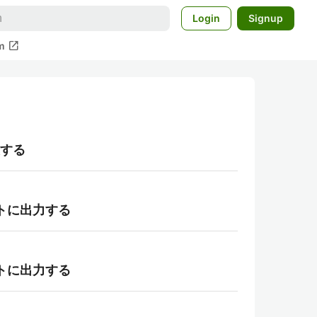
Login
Signup
open_in_new
m
装する
ポートに出力する
ポートに出力する