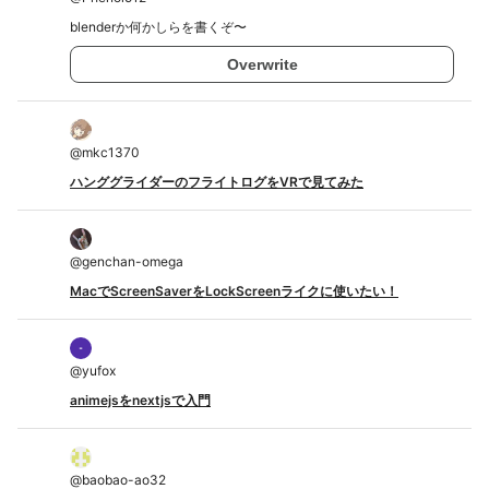
blenderか何かしらを書くぞ〜
Overwrite
@
mkc1370
ハンググライダーのフライトログをVRで見てみた
@
genchan-omega
MacでScreenSaverをLockScreenライクに使いたい！
@
yufox
animejsをnextjsで入門
@
baobao-ao32