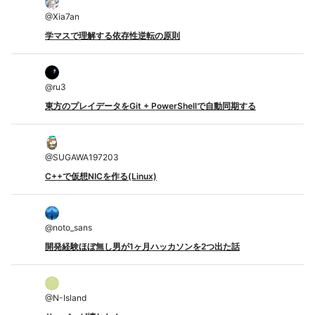
@
Xia7an
学マスで理解する依存性逆転の原則
@
ru3
東方のプレイデータをGit + PowerShellで自動同期する
@
SUGAWA197203
C++で仮想NICを作る(Linux)
@
noto_sans
開発経験ほぼ無し男が1ヶ月ハッカソンを2つ出た話
@
N-Island