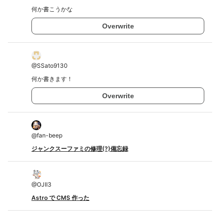
何か書こうかな
Overwrite
@
SSato9130
何か書きます！
Overwrite
@
fan-beep
ジャンクスーファミの修理(?)備忘録
@
OJII3
Astro で CMS 作った