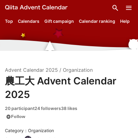
search
menu
Top
Calendars
Gift campaign
Calendar ranking
Help
Advent Calendar
2025
/
Organization
農工大 Advent Calendar
2025
20 participant
24 followers
38 likes
add_circle
Follow
Category：Organization