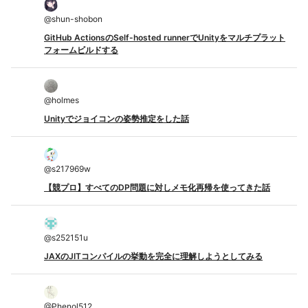
@
shun-shobon
GitHub ActionsのSelf-hosted runnerでUnityをマルチプラット
フォームビルドする
@
holmes
Unityでジョイコンの姿勢推定をした話
@
s217969w
【競プロ】すべてのDP問題に対しメモ化再帰を使ってきた話
@
s252151u
JAXのJITコンパイルの挙動を完全に理解しようとしてみる
@
Phenol512