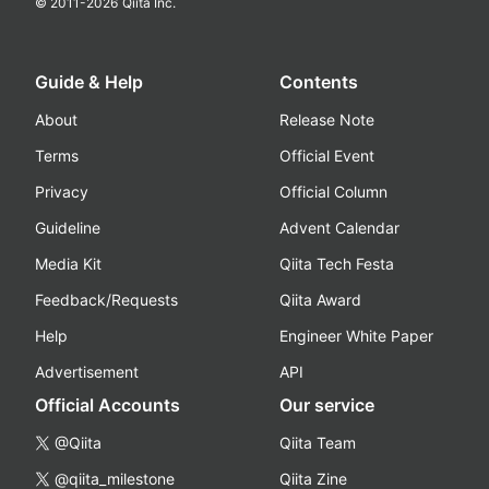
© 2011-
2026
Qiita Inc.
Guide & Help
Contents
About
Release Note
Terms
Official Event
Privacy
Official Column
Guideline
Advent Calendar
Media Kit
Qiita Tech Festa
Feedback/Requests
Qiita Award
Help
Engineer White Paper
Advertisement
API
Official Accounts
Our service
@Qiita
Qiita Team
@qiita_milestone
Qiita Zine