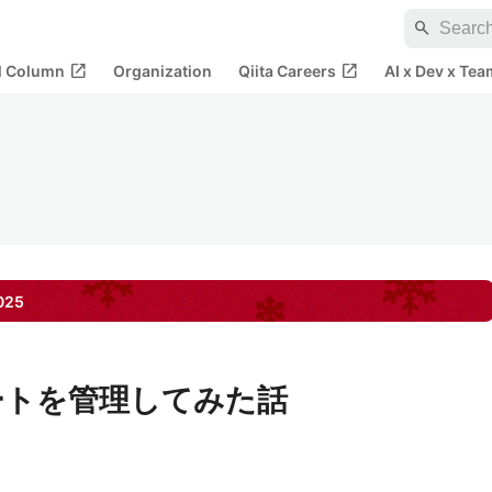
search
open_in_new
open_in_new
al Column
Organization
Qiita Careers
AI x Dev x Tea
025
究ノートを管理してみた話