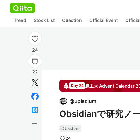
Trend
Stock List
Question
Official Event
Offici
24
22
農工大
Advent Calendar
2
Day 24
@
upiscium
Obsidianで研
more_horiz
Obsidian
24