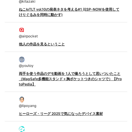
@
kitazaki
ねこIoTLT vol.10の発表ネタを考える#1 (ESP-NOWを使用して
けりぐるみを同時に動かす)
@
airpocket
他人の作品を見るということ
@
youtoy
両手を使う作品のデモ動画を 1人で撮ろうとして思いついたこと
（MagSafe多機能スタンド＋胸ポケットつきのシャツで）【Pro
toPedia】
@
lipoyang
ヒーローズ・リーグ 2025で気になったデバイス素材