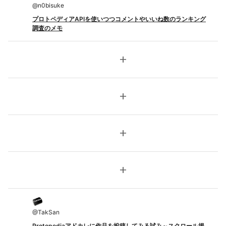
@
n0bisuke
プロトペディアAPIを使いつつコメントやいいね数のランキング
調査のメモ
add
add
add
add
@
TakSan
Protopediaアドカレに作品を投稿してみる試み～スクロール掲