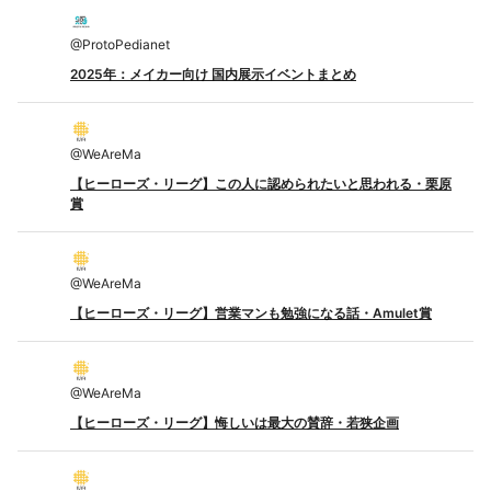
@
ProtoPedianet
2025年：メイカー向け 国内展示イベントまとめ
@
WeAreMa
【ヒーローズ・リーグ】この人に認められたいと思われる・栗原
賞
@
WeAreMa
【ヒーローズ・リーグ】営業マンも勉強になる話・Amulet賞
@
WeAreMa
【ヒーローズ・リーグ】悔しいは最大の賛辞・若狭企画