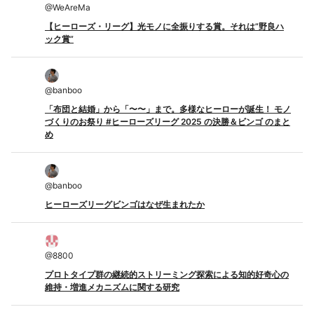
@
WeAreMa
【ヒーローズ・リーグ】光モノに全振りする賞。それは”野良ハ
ック賞”
@
banboo
「布団と結婚」から「〜〜」まで。多様なヒーローが誕生！ モノ
づくりのお祭り #ヒーローズリーグ 2025 の決勝＆ビンゴ のまと
め
@
banboo
ヒーローズリーグビンゴはなぜ生まれたか
@
8800
プロトタイプ群の継続的ストリーミング探索による知的好奇心の
維持・増進メカニズムに関する研究