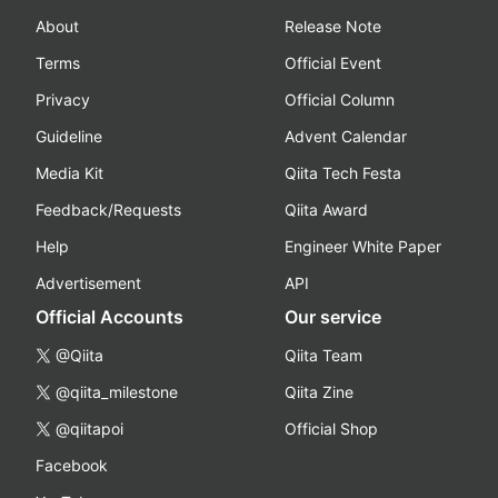
About
Release Note
Terms
Official Event
Privacy
Official Column
Guideline
Advent Calendar
Media Kit
Qiita Tech Festa
Feedback/Requests
Qiita Award
Help
Engineer White Paper
Advertisement
API
Official Accounts
Our service
@Qiita
Qiita Team
@qiita_milestone
Qiita Zine
@qiitapoi
Official Shop
Facebook