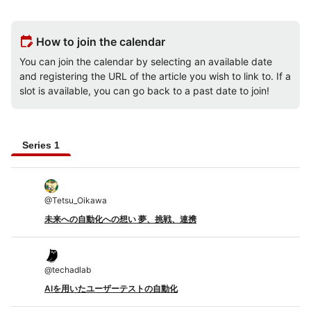
edit_calendar
How to join the calendar
You can join the calendar by selecting an available date
and registering the URL of the article you wish to link to. If a
slot is available, you can go back to a past date to join!
Series 1
@
Tetsu_Oikawa
未来への自動化への想い 夢、挑戦、連携
@
techadlab
AIを用いたユーザーテストの自動化