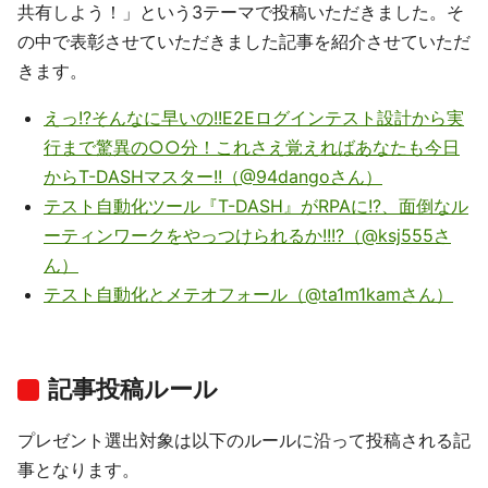
共有しよう！」という3テーマで投稿いただきました。そ
の中で表彰させていただきました記事を紹介させていただ
きます。
えっ!?そんなに早いの!!E2Eログインテスト設計から実
行まで驚異の○○分！これさえ覚えればあなたも今日
からT-DASHマスター!!（@94dangoさん）
テスト自動化ツール『T-DASH』がRPAに!?、面倒なル
ーティンワークをやっつけられるか!!!?（@ksj555さ
ん）
テスト自動化とメテオフォール（@ta1m1kamさん）
記事投稿ルール
プレゼント選出対象は以下のルールに沿って投稿される記
事となります。