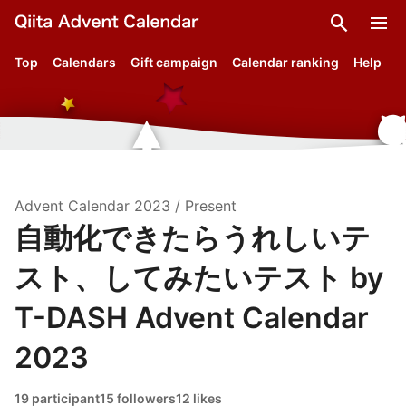
search
menu
Top
Calendars
Gift campaign
Calendar ranking
Help
Advent Calendar
2023
/
Present
自動化できたらうれしいテ
スト、してみたいテスト by
T-DASH Advent Calendar
2023
19 participant
15 followers
12 likes