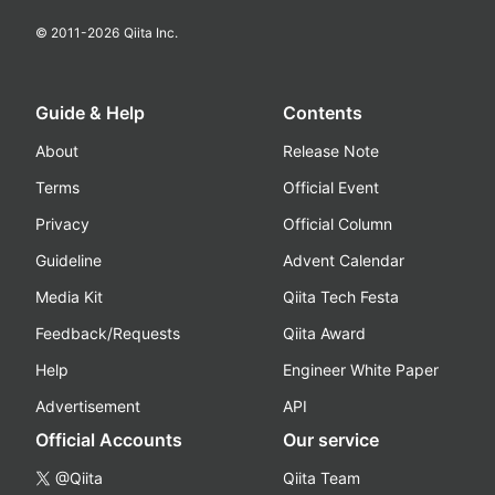
© 2011-
2026
Qiita Inc.
Guide & Help
Contents
About
Release Note
Terms
Official Event
Privacy
Official Column
Guideline
Advent Calendar
Media Kit
Qiita Tech Festa
Feedback/Requests
Qiita Award
Help
Engineer White Paper
Advertisement
API
Official Accounts
Our service
@Qiita
Qiita Team