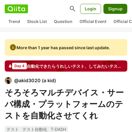
search
Login
Signup
Trend
Stock List
Question
Official Event
Official
info
More than 1 year has passed since last update.
自動化できたらうれしいテスト、してみたいテスト by T-DASH
Day 4
@
akid3020
(
a kid
)
そろそろマルチデバイス・サー
バ構成・プラットフォームのテ
ストを自動化させてくれ
テスト
テスト自動化
T-DASH