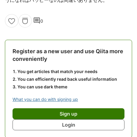
うになればハッピーなのは間違いありません。
comment
0
Register as a new user and use Qiita more
conveniently
You get articles that match your needs
You can efficiently read back useful information
You can use dark theme
What you can do with signing up
Sign up
Login