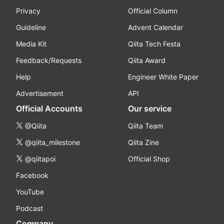
Privacy
Official Column
Guideline
Advent Calendar
Media Kit
Qiita Tech Festa
Feedback/Requests
Qiita Award
Help
Engineer White Paper
Advertisement
API
Official Accounts
Our service
@Qiita
Qiita Team
@qiita_milestone
Qiita Zine
@qiitapoi
Official Shop
Facebook
YouTube
Podcast
Company