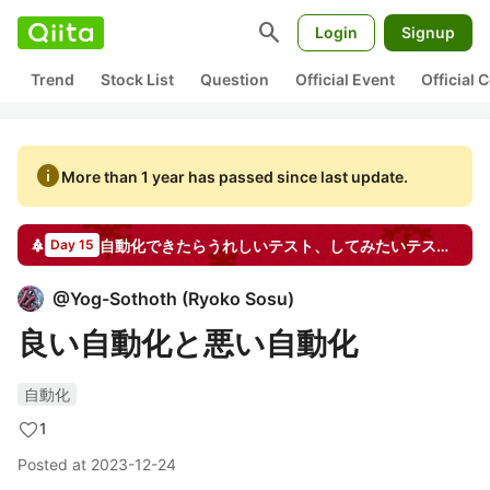
search
Login
Signup
Trend
Stock List
Question
Official Event
Official
info
More than 1 year has passed since last update.
自動化できたらうれしいテスト、してみたいテスト by T-DASH
Day 15
@
Yog-Sothoth
(
Ryoko Sosu
)
良い自動化と悪い自動化
自動化
1
Posted at
2023-12-24