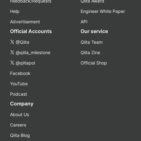
Feedback/Requests
Qiita Award
Help
Engineer White Paper
Advertisement
API
Official Accounts
Our service
@Qiita
Qiita Team
@qiita_milestone
Qiita Zine
@qiitapoi
Official Shop
Facebook
YouTube
Podcast
Company
About Us
Careers
Qiita Blog